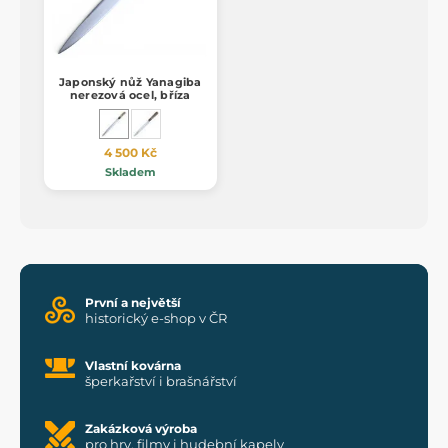
Japonský nůž Yanagiba
nerezová ocel, bříza
4 500 Kč
Skladem
První a největší
historický e-shop v ČR
Vlastní kovárna
šperkařství i brašnářství
Zakázková výroba
pro hry, filmy i hudební kapely