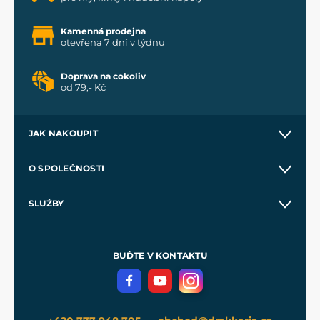
Kamenná prodejna
otevřena 7 dní v týdnu
Doprava na cokoliv
od 79,- Kč
JAK NAKOUPIT
Kontakt a prodejny
O SPOLEČNOSTI
Obchodní podmínky
O nás
SLUŽBY
Velkoobchod
Naše dílny
Nákup na splátky
Zakázková výroba
Pro média
Meče pro Kingdom Come
BUĎTE V KONTAKTU
Volná místa
Filmový merch
Blog