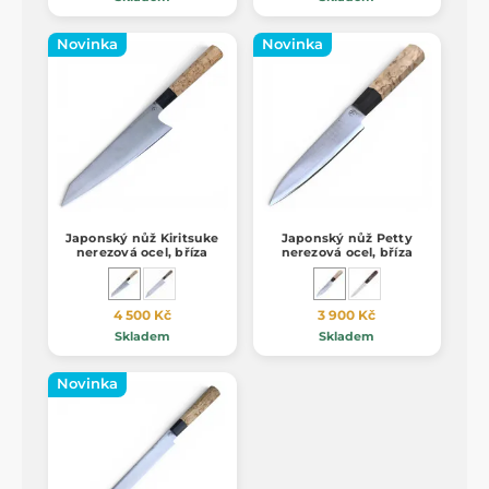
Novinka
Novinka
Japonský nůž Kiritsuke
Japonský nůž Petty
nerezová ocel, bříza
nerezová ocel, bříza
4 500 Kč
3 900 Kč
Skladem
Skladem
Novinka