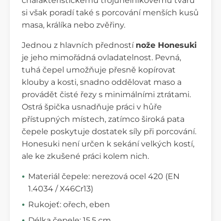
charakteristickému trojúhelníkovému tvaru
si však poradí také s porcování menších kusů
masa, králíka nebo zvěřiny.
Jednou z hlavních předností
nože Honesuki
je jeho mimořádná ovladatelnost. Pevná,
tuhá čepel umožňuje přesně kopírovat
klouby a kosti, snadno oddělovat maso a
provádět čisté řezy s minimálními ztrátami.
Ostrá špička usnadňuje práci v hůře
přístupných místech, zatímco široká pata
čepele poskytuje dostatek síly při porcování.
Honesuki není určen k sekání velkých kostí,
ale ke zkušené práci kolem nich.
Materiál čepele: nerezová ocel 420 (EN
1.4034 / X46Cr13)
Rukojeť: ořech, eben
Délka čepele: 15,5 cm