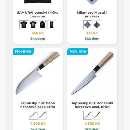
SAMURAI pánské tričko
Mijamoto Musaši,
barevné
přívěsek
650 Kč
135 Kč
Skladem
Skladem
Novinka
Novinka
Japonský nůž Deba
Japonský nůž Honesuki
nerezová ocel, bříza
nerezová ocel, bříza
4 500 Kč
4 300 Kč
Skladem
Skladem