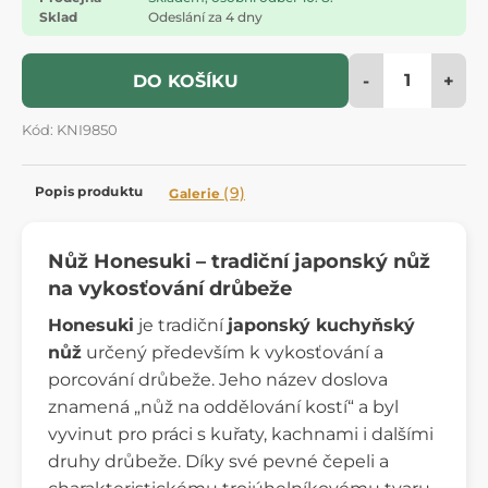
Sklad
Odeslání za 4 dny
-
+
DO KOŠÍKU
Kód: KNI9850
Popis produktu
(9)
Galerie
Nůž Honesuki – tradiční japonský nůž
na vykosťování drůbeže
Honesuki
je tradiční
japonský kuchyňský
nůž
určený především k vykosťování a
porcování drůbeže. Jeho název doslova
znamená „nůž na oddělování kostí“ a byl
vyvinut pro práci s kuřaty, kachnami i dalšími
druhy drůbeže. Díky své pevné čepeli a