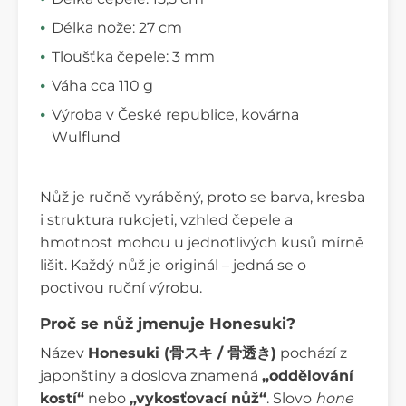
Délka nože: 27 cm
Tloušťka čepele: 3 mm
Váha cca 110 g
Výroba v České republice, kovárna
Wulflund
Nůž je ručně vyráběný, proto se barva, kresba
i struktura rukojeti, vzhled čepele a
hmotnost mohou u jednotlivých kusů mírně
lišit. Každý nůž je originál – jedná se o
poctivou ruční výrobu.
Proč se nůž jmenuje Honesuki?
Název
Honesuki (骨スキ / 骨透き)
pochází z
japonštiny a doslova znamená
„oddělování
kostí“
nebo
„vykosťovací nůž“
. Slovo
hone