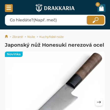
0
Zbraně
Nože
Kuchyňské nože
Japonský nůž Honesuki nerezová ocel
Novinka