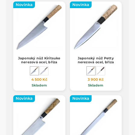
Novinka
Novinka
Japonský nůž Kiritsuke
Japonský nůž Petty
nerezová ocel, bříza
nerezová ocel, bříza
4 500 Kč
3 900 Kč
Skladem
Skladem
Novinka
Novinka