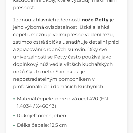
každodenní úkoly, které vyžadují maximální
přesnost.
Jednou z hlavních předností
nože Petty
je
jeho výborná ovladatelnost. Úzká a lehká
čepel umožňuje velmi přesné vedení řezu,
zatímco ostrá špička usnadňuje detailní práci
a zpracování drobných surovin. Díky své
univerzálnosti se Petty často používá jako
doplňkový nůž vedle větších kuchařských
nožů Gyuto nebo Santoku a je
nepostradatelným pomocníkem v
profesionálních i domácích kuchyních.
Materiál čepele: nerezová ocel 420 (EN
1.4034 / X46Cr13)
Rukojeť: ořech, eben
Délka čepele: 12,5 cm