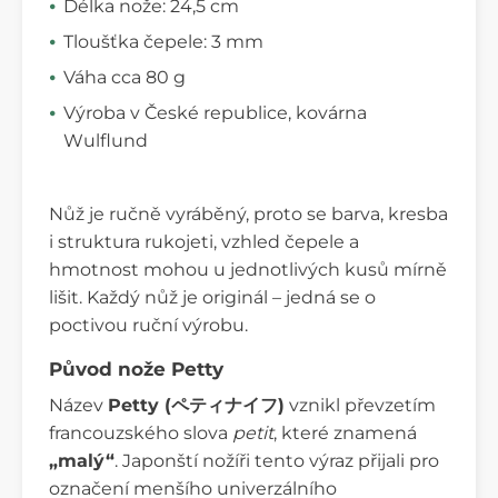
Délka nože: 24,5 cm
Tloušťka čepele: 3 mm
Váha cca 80 g
Výroba v České republice, kovárna
Wulflund
Nůž je ručně vyráběný, proto se barva, kresba
i struktura rukojeti, vzhled čepele a
hmotnost mohou u jednotlivých kusů mírně
lišit. Každý nůž je originál – jedná se o
poctivou ruční výrobu.
Původ nože Petty
Název
Petty (ペティナイフ)
vznikl převzetím
francouzského slova
petit
, které znamená
„malý“
. Japonští nožíři tento výraz přijali pro
označení menšího univerzálního