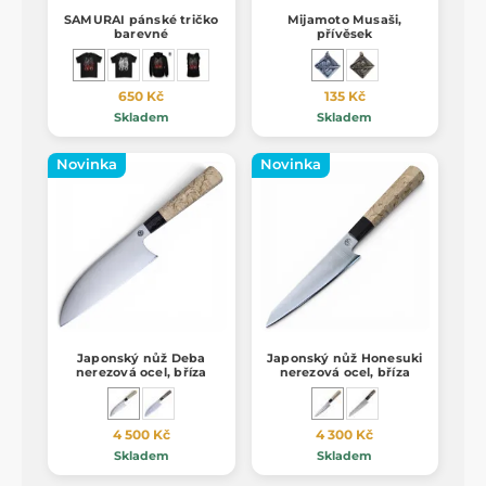
SAMURAI pánské tričko
Mijamoto Musaši,
barevné
přívěsek
650 Kč
135 Kč
Skladem
Skladem
Novinka
Novinka
Japonský nůž Deba
Japonský nůž Honesuki
nerezová ocel, bříza
nerezová ocel, bříza
4 500 Kč
4 300 Kč
Skladem
Skladem