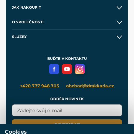
JAK NAKOUPIT
Kontakt a prodejny
O SPOLEČNOSTI
Obchodní podmínky
O nás
SLUŽBY
Velkoobchod
Naše dílny
Nákup na splátky
Zakázková výroba
Pro média
Meče pro Kingdom Come
BUĎTE V KONTAKTU
Volná místa
Filmový merch
Blog
+420 777 948 705
obchod@drakkaria.cz
ODBĚR NOVINEK
ODEBÍRAT
Cookies