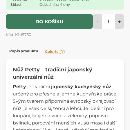
Sklad
Odeslání za 4 dny
-
+
DO KOŠÍKU
Kód: KNI9750
Popis produktu
(7)
Galerie
Nůž Petty – tradiční japonský
univerzální nůž
Petty
je tradiční
japonský kuchyňský nůž
určený pro přesné a jemné kuchyňské práce.
Svým tvarem připomíná evropský okrajovací
nůž, je však delší, tenčí a lehčí. Je ideální pro
loupání, krájení ovoce a zeleniny, přípravu
bylinek, porcování menších kusů masa i další