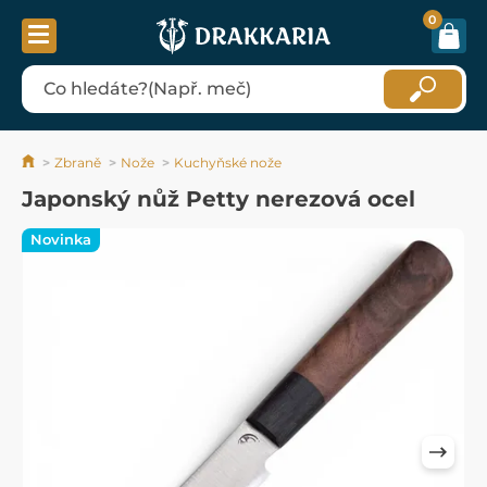
0
Zbraně
Nože
Kuchyňské nože
Japonský nůž Petty nerezová ocel
Novinka