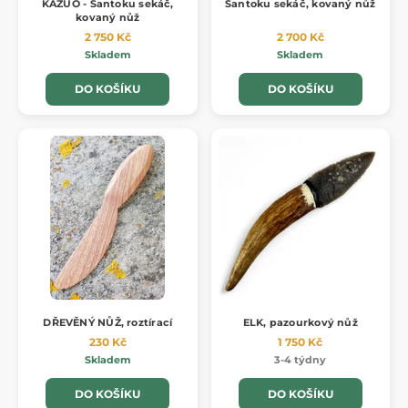
KAZUO - Santoku sekáč,
Santoku sekáč, kovaný nůž
kovaný nůž
2 750 Kč
2 700 Kč
Skladem
Skladem
DO KOŠÍKU
DO KOŠÍKU
DŘEVĚNÝ NŮŽ, roztírací
ELK, pazourkový nůž
230 Kč
1 750 Kč
Skladem
3-4 týdny
DO KOŠÍKU
DO KOŠÍKU