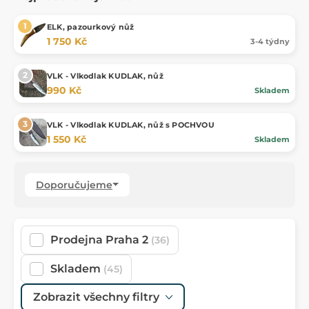
ELK, pazourkový nůž
1 750 Kč
3-4 týdny
VLK - Vlkodlak KUDLAK, nůž
990 Kč
Skladem
VLK - Vlkodlak KUDLAK, nůž s POCHVOU
1 550 Kč
Skladem
Doporučujeme
Prodejna Praha 2
(36)
Skladem
(45)
Zobrazit všechny filtry