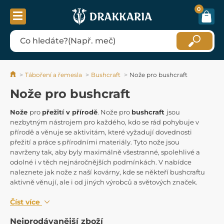
0
Táboření a řemesla
Bushcraft
Nože pro bushcraft
Nože pro bushcraft
Nože
pro
přežití v přírodě
. Nože pro
bushcraft
jsou
nezbytným nástrojem pro každého, kdo se rád pohybuje v
přírodě a věnuje se aktivitám, které vyžadují dovednosti
přežití a práce s přírodními materiály. Tyto nože jsou
navrženy tak, aby byly maximálně všestranné, spolehlivé a
odolné i v těch nejnáročnějších podmínkách. V nabídce
naleznete jak nože z naší kovárny, kde se někteří bushcraftu
aktivně věnují, ale i od jiných výrobců a světových značek.
Číst více
Nejprodávanější zboží