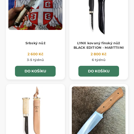
Srbský nůž
LYNX kovaný finský nůž
BLACK EDITION - MARTTIINI
2 600 Kč
2 800 Kč
3-5 týdnů
6 týdnů
DO KOŠÍKU
DO KOŠÍKU