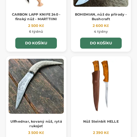
CARBON LAPP KNIFE 240 -
BOHEMIAN, nůž do přírody -
finský nůž - MARTTIINI
Bushcraft
2 500 Kč
2 600 Kč
6 týdnů
4 týdny
DO KOŠÍKU
DO KOŠÍKU
Ulfhednar, kovaný nůž, rytá
Nůž Steinbit HELLE
rukojeť
3 500 Kč
2 390 Kč