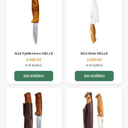
Nůž Fjellkniven HELLE
Nůž Dele HELLE
2 490 Kč
5 300 Kč
4-6 týdnů
4-6 týdnů
DO KOŠÍKU
DO KOŠÍKU