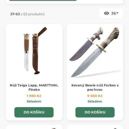
36
37-63
z 63 produktů
Nůž Taiga Lapp, MARTTIINI,
Kovaný Bowie nůž Forbes s
Finsko
pochvou
1 980 Kč
9 500 Kč
Skladem
Skladem
DO KOŠÍKU
DO KOŠÍKU