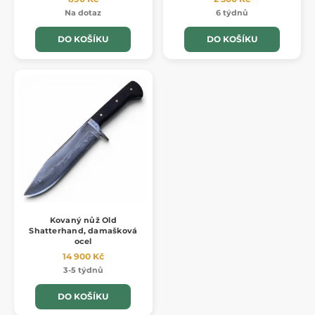
Na dotaz
6 týdnů
DO KOŠÍKU
DO KOŠÍKU
Kovaný nůž Old
Shatterhand, damašková
ocel
14 900 Kč
3-5 týdnů
DO KOŠÍKU