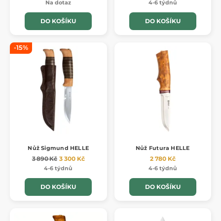
Na dotaz
4-6 týdnů
DO KOŠÍKU
DO KOŠÍKU
-15%
Nůž Sigmund HELLE
Nůž Futura HELLE
3 890 Kč
3 300 Kč
2 780 Kč
4-6 týdnů
4-6 týdnů
DO KOŠÍKU
DO KOŠÍKU