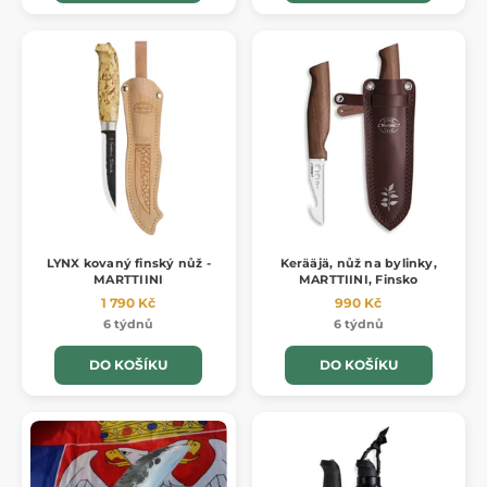
LYNX kovaný finský nůž -
Kerääjä, nůž na bylinky,
MARTTIINI
MARTTIINI, Finsko
1 790 Kč
990 Kč
6 týdnů
6 týdnů
DO KOŠÍKU
DO KOŠÍKU