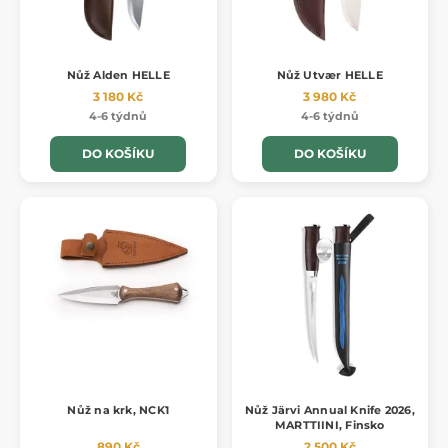
Nůž Alden HELLE
Nůž Utvær HELLE
3 180 Kč
3 980 Kč
4-6 týdnů
4-6 týdnů
DO KOŠÍKU
DO KOŠÍKU
Nůž na krk, NCK1
Nůž Järvi Annual Knife 2026,
MARTTIINI, Finsko
890 Kč
2 500 Kč