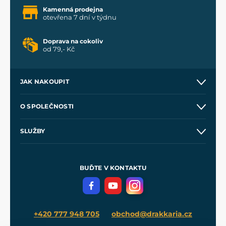
Kamenná prodejna
otevřena 7 dní v týdnu
Doprava na cokoliv
od 79,- Kč
JAK NAKOUPIT
Kontakt a prodejny
O SPOLEČNOSTI
Obchodní podmínky
O nás
SLUŽBY
Velkoobchod
Naše dílny
Nákup na splátky
Zakázková výroba
Pro média
Meče pro Kingdom Come
BUĎTE V KONTAKTU
Volná místa
Filmový merch
Blog
+420 777 948 705
obchod@drakkaria.cz