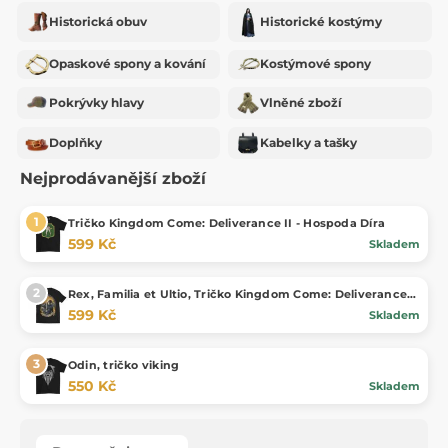
Historická obuv
Historické kostýmy
Opaskové spony a kování
Kostýmové spony
Pokrývky hlavy
Vlněné zboží
Doplňky
Kabelky a tašky
Nejprodávanější zboží
Tričko Kingdom Come: Deliverance II - Hospoda Díra
599 Kč
Skladem
Rex, Familia et Ultio, Tričko Kingdom Come: Deliverance
II, pánské
599 Kč
Skladem
Odin, tričko viking
550 Kč
Skladem