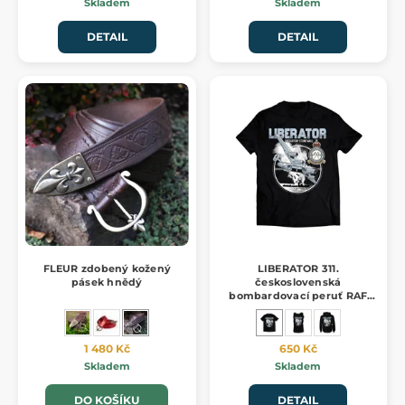
Skladem
Skladem
DETAIL
DETAIL
FLEUR zdobený kožený
LIBERATOR 311.
pásek hnědý
československá
bombardovací peruť RAF
TRIČKO pánské
1 480 Kč
650 Kč
Skladem
Skladem
DO KOŠÍKU
DETAIL