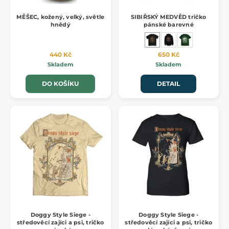
MĚŠEC, kožený, velký, světle
SIBIŘSKÝ MEDVĚD tričko
hnědý
pánské barevné
440 Kč
650 Kč
Skladem
Skladem
DO KOŠÍKU
DETAIL
Doggy Style Siege -
Doggy Style Siege -
středověcí zajíci a psi, tričko
středověcí zajíci a psi, tričko