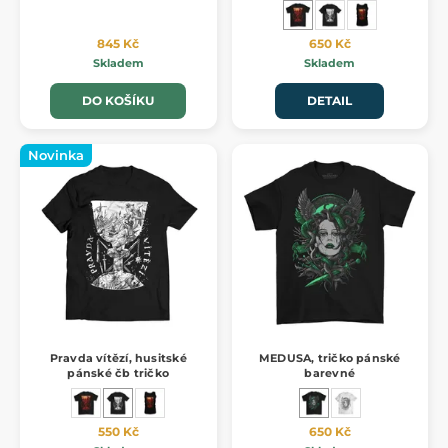
845 Kč
650 Kč
Skladem
Skladem
DO KOŠÍKU
DETAIL
Novinka
Pravda vítězí, husitské
MEDUSA, tričko pánské
pánské čb tričko
barevné
550 Kč
650 Kč