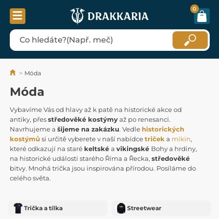
0
Móda
Móda
Vybavíme Vás od hlavy až k patě na historické akce od
antiky, přes
středověké kostýmy
až po renesanci.
Navrhujeme a
šijeme na zakázku
. Vedle
historických
kostýmů
si určitě vyberete v naší nabídce
triček
a
mikin
,
které odkazují na staré
keltské
a
vikingské
Bohy a hrdiny,
na historické události starého Říma a Řecka,
středověké
bitvy. Mnohá trička jsou inspirována přírodou. Posíláme do
celého světa.
Trička a tílka
Streetwear