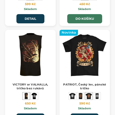
599 Kč
450 Kč
Skladem
Skladem
DETAIL
DO KOŠÍKU
Novinka
VICTORY or VALHALLA,
PATRIOT, Český lev, pánské
tričko bez rukávů
tričko
650 Kč
590 Kč
Skladem
Skladem