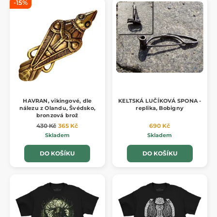
-15%
HAVRAN, vikingové, dle
KELTSKÁ LUČÍKOVÁ SPONA -
nálezu z Olandu, Švédsko,
replika, Bobigny
bronzová brož
430 Kč
365 Kč
690 Kč
Skladem
Skladem
DO KOŠÍKU
DO KOŠÍKU