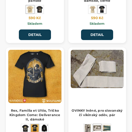
pánské
dámské, černé
590 Kč
590 Kč
Skladem
Skladem
DETAIL
DETAIL
Rex, Familia et Ultio, Tričko
OVINKY lněné, pro slovanský
Kingdom Come: Deliverance
či vikinský oděv, pár
II, dámské