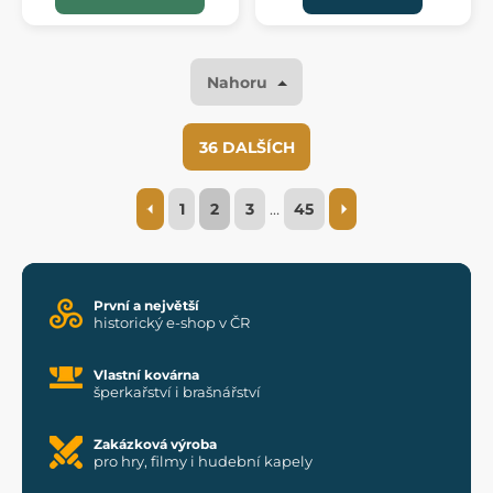
Nahoru
36 DALŠÍCH
1
2
3
…
45
První a největší
historický e-shop v ČR
Vlastní kovárna
šperkařství i brašnářství
Zakázková výroba
pro hry, filmy i hudební kapely