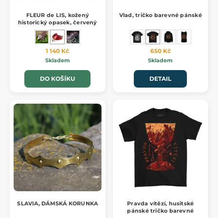
FLEUR de LIS, kožený
Vlad, tričko barevné pánské
historický opasek, červený
1 140 Kč
650 Kč
Skladem
Skladem
DO KOŠÍKU
DETAIL
SLAVIA, DÁMSKÁ KORUNKA
Pravda vítězí, husitské
pánské tričko barevné