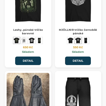
Leshy, pánské tričko
MJÖLLNIR tričko černobílé
barevné
pánské
650 Kč
550 Kč
Skladem
Skladem
DETAIL
DETAIL