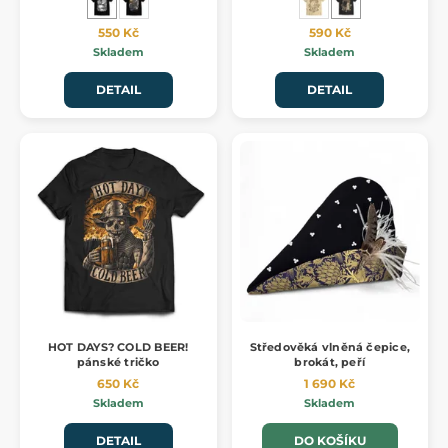
550 Kč
590 Kč
Skladem
Skladem
DETAIL
DETAIL
HOT DAYS? COLD BEER!
Středověká vlněná čepice,
pánské tričko
brokát, peří
650 Kč
1 690 Kč
Skladem
Skladem
DETAIL
DO KOŠÍKU