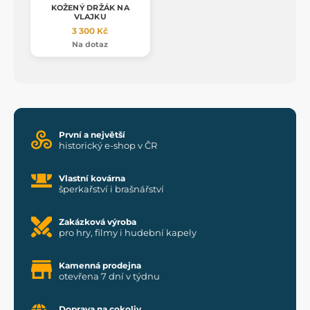
KOŽENÝ DRŽÁK NA
VLAJKU
3 300 Kč
Na dotaz
První a největší
historický e-shop v ČR
Vlastní kovárna
šperkařství i brašnářství
Zakázková výroba
pro hry, filmy i hudební kapely
Kamenná prodejna
otevřena 7 dní v týdnu
Doprava na cokoliv