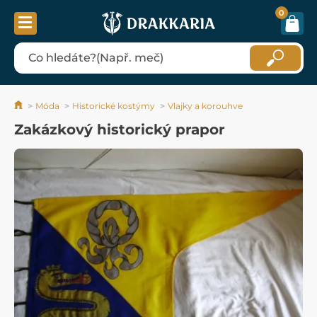
0
Móda
Historické kostýmy
Vlajky a korouhve
Zakázkový historický prapor