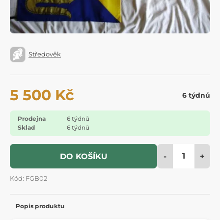
Středověk
5 500 Kč
6 týdnů
Prodejna
6 týdnů
Sklad
6 týdnů
-
+
DO KOŠÍKU
Kód: FGB02
Popis produktu