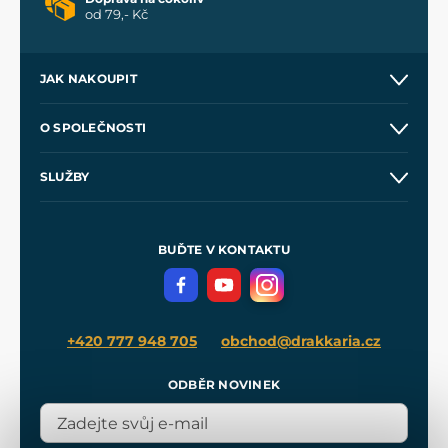
od 79,- Kč
JAK NAKOUPIT
Kontakt a prodejny
O SPOLEČNOSTI
Obchodní podmínky
O nás
SLUŽBY
Velkoobchod
Naše dílny
Nákup na splátky
Zakázková výroba
Pro média
Meče pro Kingdom Come
BUĎTE V KONTAKTU
Volná místa
Filmový merch
Blog
+420 777 948 705
obchod@drakkaria.cz
ODBĚR NOVINEK