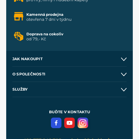
Kamenná prodejna
otevřena 7 dní v týdnu
Doprava na cokoliv
od 79,- Kč
JAK NAKOUPIT
Kontakt a prodejny
O SPOLEČNOSTI
Obchodní podmínky
O nás
SLUŽBY
Velkoobchod
Naše dílny
Nákup na splátky
Zakázková výroba
Pro média
Meče pro Kingdom Come
BUĎTE V KONTAKTU
Volná místa
Filmový merch
Blog