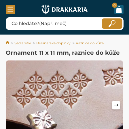
0
Sedlářství
Brašnářské doplňky
Raznice do kůže
Ornament 11 x 11 mm, raznice do kůže