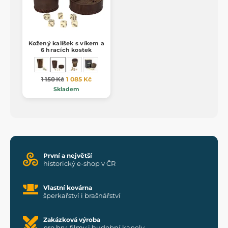
Kožený kalíšek s víkem a
6 hracích kostek
1 150 Kč
1 085 Kč
Skladem
První a největší
historický e-shop v ČR
Vlastní kovárna
šperkařství i brašnářství
Zakázková výroba
pro hry, filmy i hudební kapely