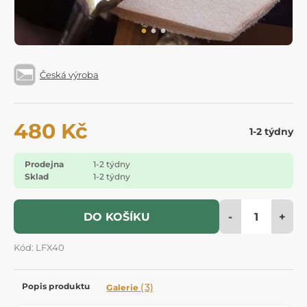
Česká výroba
480 Kč
1-2 týdny
Prodejna
1-2 týdny
Sklad
1-2 týdny
-
+
DO KOŠÍKU
Kód: LFX40
Popis produktu
(3)
Galerie