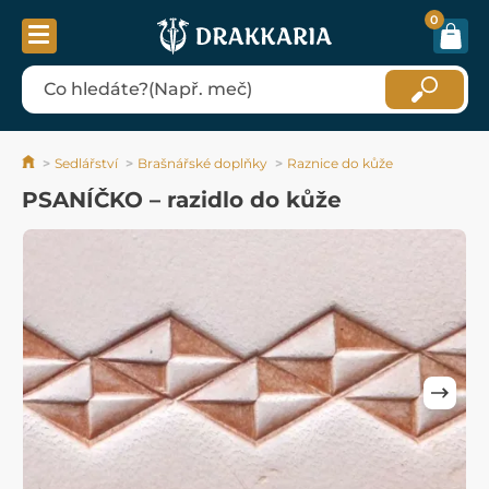
0
Sedlářství
Brašnářské doplňky
Raznice do kůže
PSANÍČKO – razidlo do kůže