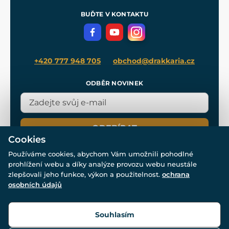
Pro média
Meče pro Kingdom Come
BUĎTE V KONTAKTU
Volná místa
Filmový merch
Blog
+420 777 948 705
obchod@drakkaria.cz
ODBĚR NOVINEK
ODEBÍRAT
Cookies
Používáme cookies, abychom Vám umožnili pohodlné
prohlížení webu a díky analýze provozu webu neustále
zlepšovali jeho funkce, výkon a použitelnost.
ochrana
osobních údajů
© Všechna práva vyhrazena. www.drakkaria.cz 2007-2026.
Powered by
Simplia.cz
, protected by reCAPTCHA.
Souhlasím