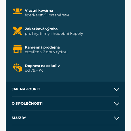
Vlastní kovárna
šperkařství i brašnářství
Zakázková výroba
pro hry, filmy i hudební kapely
Kamenná prodejna
otevřena 7 dní v týdnu
Doprava na cokoliv
od 79,- Kč
JAK NAKOUPIT
Kontakt a prodejny
O SPOLEČNOSTI
Obchodní podmínky
O nás
SLUŽBY
Velkoobchod
Naše dílny
Nákup na splátky
Zakázková výroba