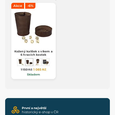
Akce
-6%
Kožený kalíšek s víkem a
6 hracích kostek
1 150 Kč
1 085 Kč
Skladem
První a největší
historický e-shop v ČR