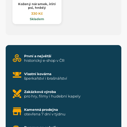
Kožený náramek, irští
psi, hnědý
330 Kč
Skladem
První a největší
historický e-shop v ČR
Vlastní kovárna
šperkařství i brašnářství
Zakázková výroba
pro hry, filmy i hudební kapely
Kamenná prodejna
otevřena 7 dní v týdnu