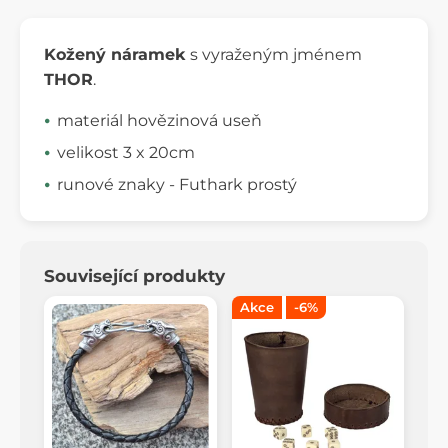
Kožený náramek
s vyraženým jménem
THOR
.
materiál hovězinová useň
velikost 3 x 20cm
runové znaky - Futhark prostý
Související produkty
Akce
-6%