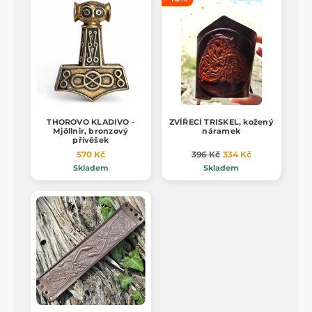
THOROVO KLADIVO -
ZVÍŘECÍ TRISKEL, kožený
Mjöllnir, bronzový
náramek
přívěšek
570 Kč
396 Kč
334 Kč
Skladem
Skladem