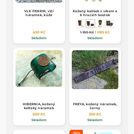
VLK FENRIR, vlčí
Kožený kalíšek s víkem a
náramek, kůže
6 hracích kostek
430 Kč
1 150 Kč
1 085 Kč
Skladem
Skladem
HIBERNIA, kožený
FREYA, kožený náramek,
keltský náramek
černý
650 Kč
350 Kč
Skladem
Skladem
-16%