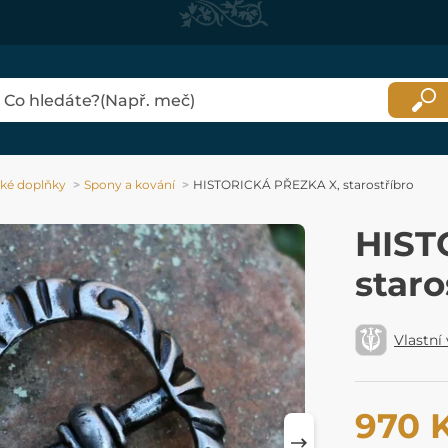
ké doplňky
Spony a kování
HISTORICKÁ PŘEZKA X, starostříbro
HIST
staro
Vlastní
970 