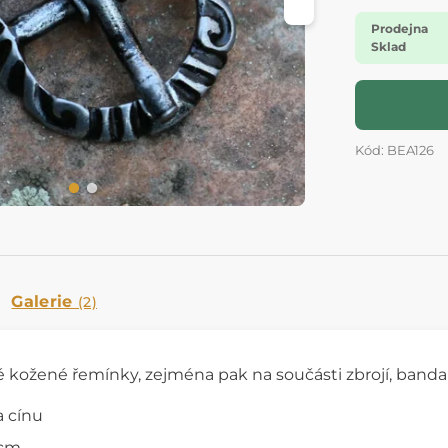
Prodejna
Sklad
Kód: BEA126
Galerie
(2)
 kožené řemínky, zejména pak na součásti zbrojí, bandalí
na cínu
 cm