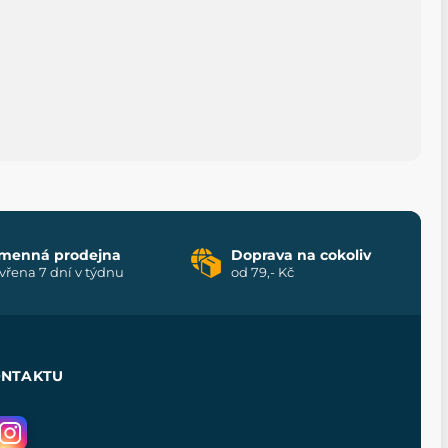
menná prodejna
Doprava na cokoliv
vřena 7 dní v týdnu
od 79,- Kč
ONTAKTU