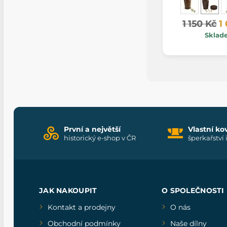
1 150 Kč
1
Sklad
První a největší
Vlastní ko
historický e-shop v ČR
šperkařství 
JAK NAKOUPIT
O SPOLEČNOSTI
Kontakt a prodejny
O nás
Obchodní podmínky
Naše dílny