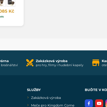
 085 Kč
em
várna
Zakázková výroba
Ka
i brašnářství
pro hry, filmy i hudební kapely
ote
SLUŽBY
BUĎTE V K
Zakázková výroba
Meče pro Kingdom Come