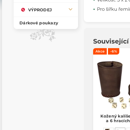
Pro šířku řemí
VÝPRODEJ
Dárkové poukazy
Souvisejíc
Akce
-6%
Kožený kalíš
a 6 hracíc