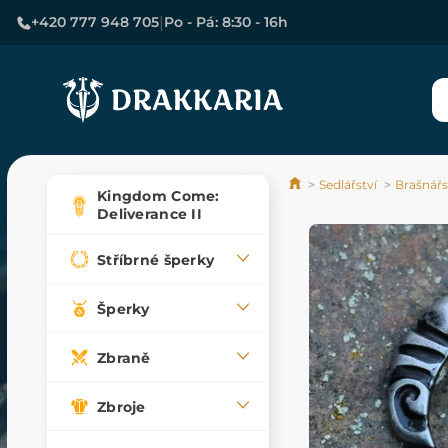
|
+420 777 948 705
Po - Pá: 8:30 - 16h
Sedlářství
Brašnářs
Kingdom Come:
Deliverance II
Stříbrné šperky
Šperky
Zbraně
Zbroje