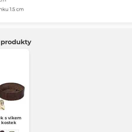
nku 1.5 cm
í produkty
ek s víkem
h kostek