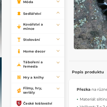
Móda
Sedlářství
Kovářství a
mince
Stolování
Home decor
Táboření a
řemesla
Popis produktu
Hry a knihy
Filmy, hry,
Přezka
na různé
seriály
Materiál: sliti
České království
Velikost: 3 x 2