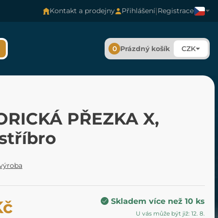
|
Kontakt a prodejny
Přihlášení
Registrace
0
Prázdný košík
CZK
ORICKÁ PŘEZKA X,
stříbro
 výroba
Skladem více než 10 ks
Kč
U vás může být již: 12. 8.