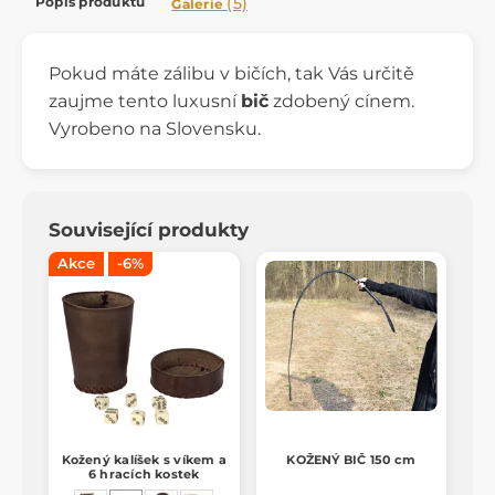
Popis produktu
(5)
Galerie
Pokud máte zálibu v bičích, tak Vás určitě
zaujme tento luxusní
bič
zdobený cínem.
Vyrobeno na Slovensku.
Související produkty
Akce
-6%
Kožený kalíšek s víkem a
KOŽENÝ BIČ 150 cm
6 hracích kostek