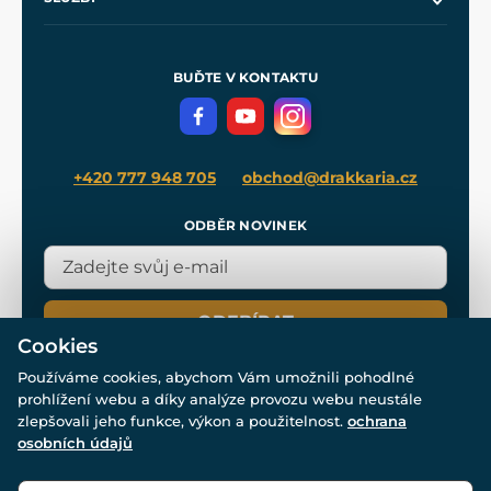
Naše dílny
Nákup na splátky
Zakázková výroba
Pro média
Meče pro Kingdom Come
BUĎTE V KONTAKTU
Volná místa
Filmový merch
Blog
+420 777 948 705
obchod@drakkaria.cz
ODBĚR NOVINEK
ODEBÍRAT
Cookies
Používáme cookies, abychom Vám umožnili pohodlné
prohlížení webu a díky analýze provozu webu neustále
zlepšovali jeho funkce, výkon a použitelnost.
ochrana
osobních údajů
© Všechna práva vyhrazena. www.drakkaria.cz 2007-2026.
Powered by
Simplia.cz
, protected by reCAPTCHA.