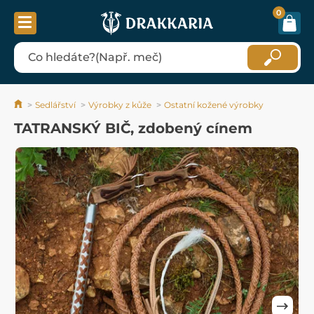
0
Sedlářství
Výrobky z kůže
Ostatní kožené výrobky
TATRANSKÝ BIČ, zdobený cínem