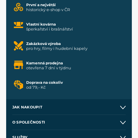
První a největší
historický e-shop v ČR
Vlastní kovárna
šperkařství i brašnářství
Zakázková výroba
pro hry, filmy i hudební kapely
Kamenná prodejna
otevřena 7 dní v týdnu
Doprava na cokoliv
od 79,- Kč
JAK NAKOUPIT
Kontakt a prodejny
O SPOLEČNOSTI
Obchodní podmínky
O nás
SLUŽBY
Velkoobchod