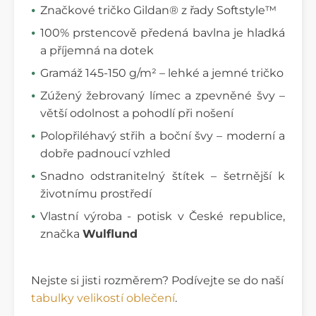
Značkové tričko Gildan® z řady Softstyle™
100% prstencově předená bavlna je hladká
a příjemná na dotek
Gramáž 145-150 g/m² – lehké a jemné tričko
Zúžený žebrovaný límec a zpevněné švy –
větší odolnost a pohodlí při nošení
Polopřiléhavý střih a boční švy – moderní a
dobře padnoucí vzhled
Snadno odstranitelný štítek – šetrnější k
životnímu prostředí
Vlastní výroba - potisk v České republice,
značka
Wulflund
Nejste si jisti rozměrem? Podívejte se do naší
tabulky velikostí oblečení
.