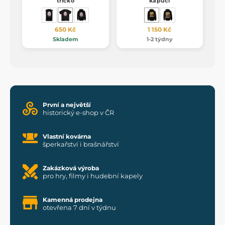
tričko
kapucí
650 Kč
1 150 Kč
Skladem
1-2 týdny
První a největší
historický e-shop v ČR
Vlastní kovárna
šperkařství i brašnářství
Zakázková výroba
pro hry, filmy i hudební kapely
Kamenná prodejna
otevřena 7 dní v týdnu