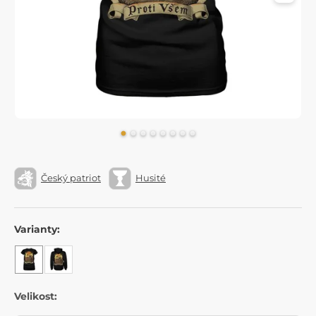
Český patriot
Husité
Varianty:
Velikost: