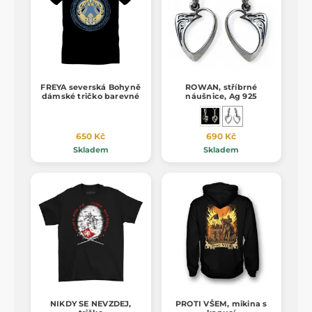
FREYA severská Bohyně
ROWAN, stříbrné
dámské tričko barevné
náušnice, Ag 925
650 Kč
690 Kč
Skladem
Skladem
NIKDY SE NEVZDEJ,
PROTI VŠEM, mikina s