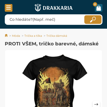
0
Móda
Trička a tílka
Trička dámská
PROTI VŠEM, tričko barevné, dámské