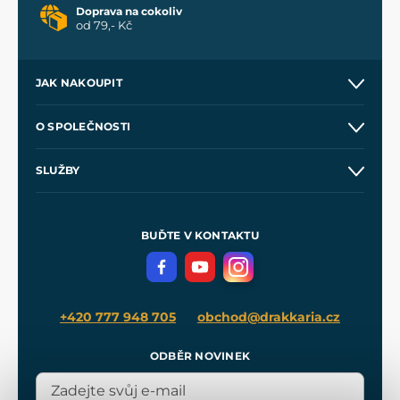
Doprava na cokoliv
od 79,- Kč
JAK NAKOUPIT
Kontakt a prodejny
O SPOLEČNOSTI
Obchodní podmínky
O nás
SLUŽBY
Velkoobchod
Naše dílny
Nákup na splátky
Zakázková výroba
Pro média
Meče pro Kingdom Come
BUĎTE V KONTAKTU
Volná místa
Filmový merch
Blog
+420 777 948 705
obchod@drakkaria.cz
ODBĚR NOVINEK