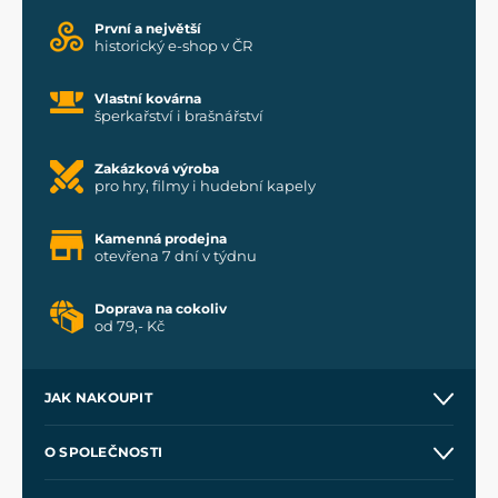
První a největší
historický e-shop v ČR
Vlastní kovárna
šperkařství i brašnářství
Zakázková výroba
pro hry, filmy i hudební kapely
Kamenná prodejna
otevřena 7 dní v týdnu
Doprava na cokoliv
od 79,- Kč
JAK NAKOUPIT
Kontakt a prodejny
O SPOLEČNOSTI
Obchodní podmínky
O nás