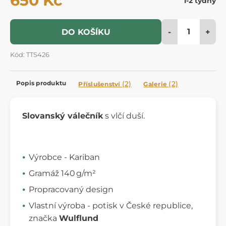
650 Kč
1-2 týdny
-
+
DO KOŠÍKU
Kód: TTS426
Popis produktu
(2)
(2)
Příslušenství
Galerie
Slovanský válečník
s vlčí duší.
Výrobce - Kariban
Gramáž 140 g/m²
Propracovaný design
Vlastní výroba - potisk v České republice,
značka
Wulflund