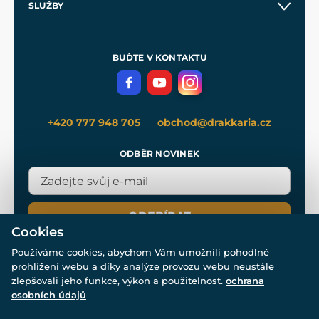
SLUŽBY
Velkoobchod
Naše dílny
Nákup na splátky
Zakázková výroba
Pro média
Meče pro Kingdom Come
BUĎTE V KONTAKTU
Volná místa
Filmový merch
Blog
+420 777 948 705
obchod@drakkaria.cz
ODBĚR NOVINEK
ODEBÍRAT
Cookies
Používáme cookies, abychom Vám umožnili pohodlné
prohlížení webu a díky analýze provozu webu neustále
zlepšovali jeho funkce, výkon a použitelnost.
ochrana
osobních údajů
© Všechna práva vyhrazena. www.drakkaria.cz 2007-2026.
Powered by
Simplia.cz
, protected by reCAPTCHA.