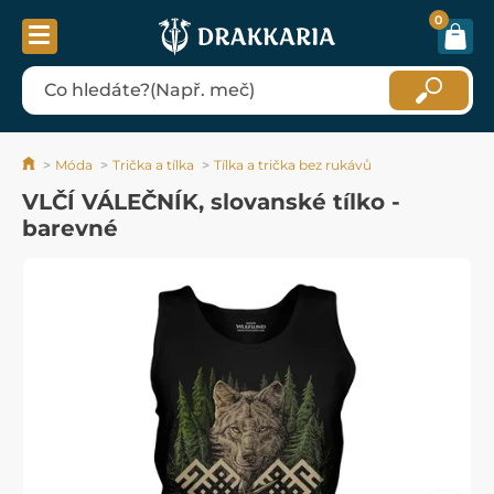
0
Móda
Trička a tílka
Tílka a trička bez rukávů
VLČÍ VÁLEČNÍK, slovanské tílko -
barevné