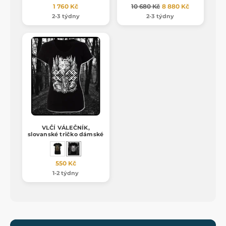
1 760 Kč
10 680 Kč
8 880 Kč
2-3 týdny
2-3 týdny
VLČÍ VÁLEČNÍK,
slovanské tričko dámské
550 Kč
1-2 týdny