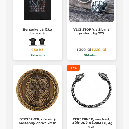
Berserker, tričko
VLČÍ STOPA, stříbrný
barevné
prsten, Ag 925
650 Kč
1 340 Kč
1 220 Kč
Skladem
Skladem
-17%
BERSERKER, dřevěný
BERSERKER, medvěd,
nástěnný obraz 32cm
STŘÍBRNÝ NÁRAMEK, Ag
925