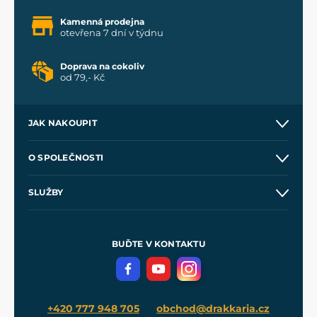
Kamenná prodejna
otevřena 7 dní v týdnu
Doprava na cokoliv
od 79,- Kč
JAK NAKOUPIT
Kontakt a prodejny
O SPOLEČNOSTI
Obchodní podmínky
O nás
SLUŽBY
Velkoobchod
Naše dílny
Nákup na splátky
Zakázková výroba
Pro média
Meče pro Kingdom Come
BUĎTE V KONTAKTU
Volná místa
Filmový merch
Blog
+420 777 948 705
obchod@drakkaria.cz