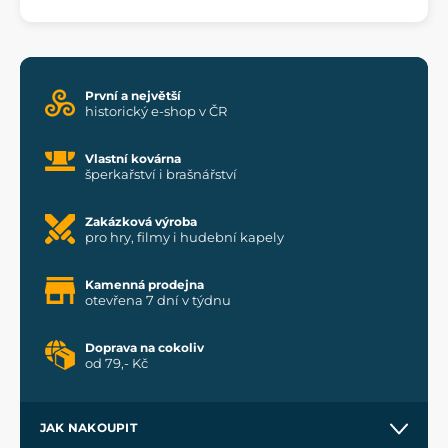
První a největší
historický e-shop v ČR
Vlastní kovárna
šperkařství i brašnářství
Zakázková výroba
pro hry, filmy i hudební kapely
Kamenná prodejna
otevřena 7 dní v týdnu
Doprava na cokoliv
od 79,- Kč
JAK NAKOUPIT