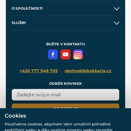
Kontakt a prodejny
O SPOLEČNOSTI
Obchodní podmínky
O nás
SLUŽBY
Velkoobchod
Naše dílny
Nákup na splátky
Zakázková výroba
Pro média
Meče pro Kingdom Come
BUĎTE V KONTAKTU
Volná místa
Filmový merch
Blog
+420 777 948 705
obchod@drakkaria.cz
ODBĚR NOVINEK
ODEBÍRAT
Cookies
Používáme cookies, abychom Vám umožnili pohodlné
prohlížení webu a díky analýze provozu webu neustále