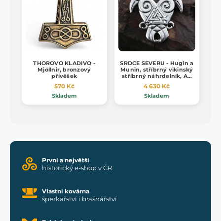
THOROVO KLADIVO -
SRDCE SEVERU - Hugin a
Mjöllnir, bronzový
Munin, stříbrný vikinský
přívěšek
stříbrný náhrdelník, Ag
925, 24g
570 Kč
4 630 Kč
Skladem
Skladem
První a největší
historický e-shop v ČR
Vlastní kovárna
šperkařství i brašnářství