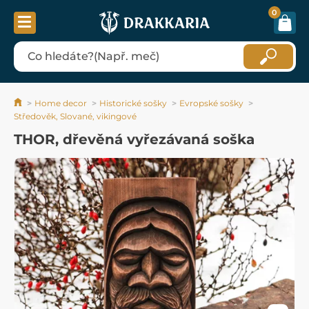
0
Home decor
Historické sošky
Evropské sošky
Středověk, Slované, vikingové
THOR, dřevěná vyřezávaná soška