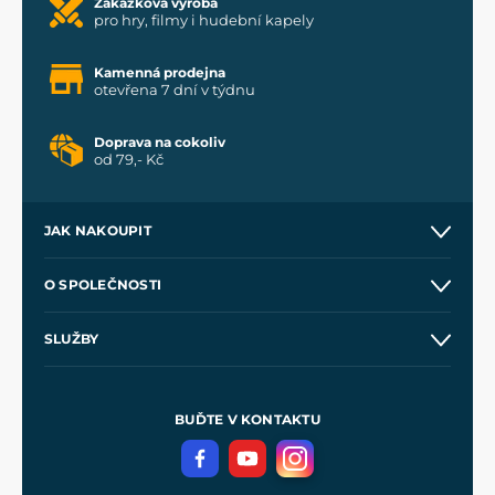
Zakázková výroba
pro hry, filmy i hudební kapely
Kamenná prodejna
otevřena 7 dní v týdnu
Doprava na cokoliv
od 79,- Kč
JAK NAKOUPIT
Kontakt a prodejny
O SPOLEČNOSTI
Obchodní podmínky
O nás
SLUŽBY
Velkoobchod
Naše dílny
Nákup na splátky
Zakázková výroba
Pro média
Meče pro Kingdom Come
BUĎTE V KONTAKTU
Volná místa
Filmový merch
Blog