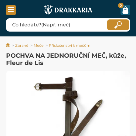
0
Zbraně
Meče
Příslušenství k mečům
POCHVA NA JEDNORUČNÍ MEČ, kůže,
Fleur de Lis