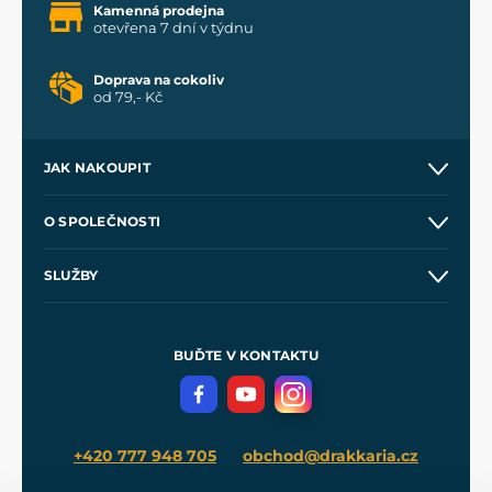
Kamenná prodejna
otevřena 7 dní v týdnu
Doprava na cokoliv
od 79,- Kč
JAK NAKOUPIT
Kontakt a prodejny
O SPOLEČNOSTI
Obchodní podmínky
O nás
SLUŽBY
Velkoobchod
Naše dílny
Nákup na splátky
Zakázková výroba
Pro média
Meče pro Kingdom Come
BUĎTE V KONTAKTU
Volná místa
Filmový merch
Blog
+420 777 948 705
obchod@drakkaria.cz