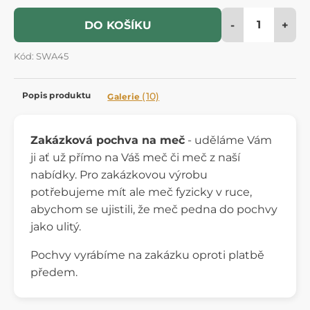
-
+
DO KOŠÍKU
Kód: SWA45
Popis produktu
(10)
Galerie
Zakázková pochva na meč
- uděláme Vám
ji ať už přímo na Váš meč či meč z naší
nabídky. Pro zakázkovou výrobu
potřebujeme mít ale meč fyzicky v ruce,
abychom se ujistili, že meč pedna do pochvy
jako ulitý.
Pochvy vyrábíme na zakázku oproti platbě
předem.