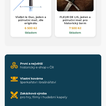
Viollet le Duc, jeden a
FLEUR DE LIS, jeden a
půlruční meč, dle
půlruční meč pro
originálu
historický šerm
6 500 Kč
7 500 Kč
Skladem
Skladem
První a největší
historický e-shop v ČR
Vlastní kovárna
šperkařství i brašnářství
Zakázková výroba
pro hry, filmy i hudební kapely