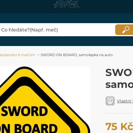
íslušenství k mečům
SWORD ON BOARD, samolepka na auto
SWO
samo
Vlastní
75 K