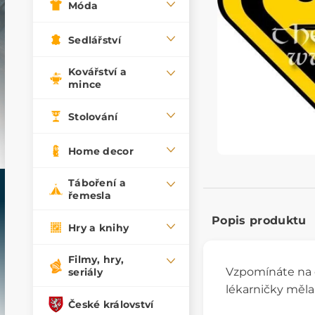
Móda
Sedlářství
Kovářství a
mince
Stolování
Home decor
Táboření a
řemesla
Popis produktu
Hry a knihy
Filmy, hry,
Vzpomínáte na 
seriály
lékarničky měla 
České království