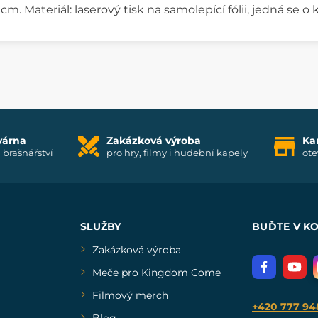
5 cm. Materiál: laserový tisk na samolepící fólii, jedná se 
várna
Zakázková výroba
Ka
i brašnářství
pro hry, filmy i hudební kapely
ote
SLUŽBY
BUĎTE V K
Zakázková výroba
Meče pro Kingdom Come
Filmový merch
+420 777 94