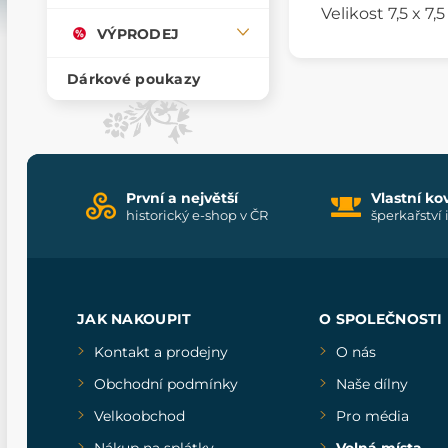
Velikost 7,5 x 7,
VÝPRODEJ
Dárkové poukazy
První a největší
Vlastní ko
historický e-shop v ČR
šperkařství 
JAK NAKOUPIT
O SPOLEČNOSTI
Kontakt a prodejny
O nás
Obchodní podmínky
Naše dílny
Velkoobchod
Pro média