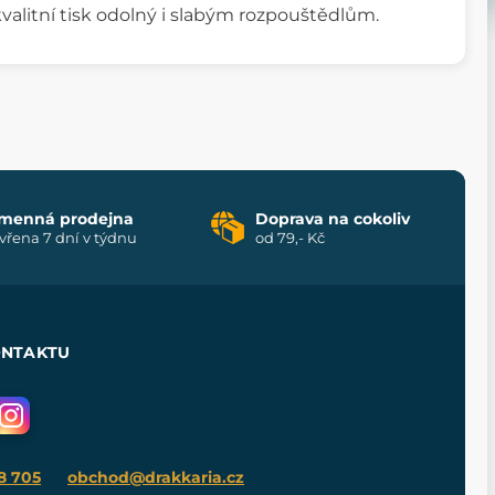
o kvalitní tisk odolný i slabým rozpouštědlům.
menná prodejna
Doprava na cokoliv
vřena 7 dní v týdnu
od 79,- Kč
ONTAKTU
8 705
obchod@drakkaria.cz