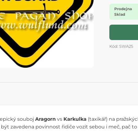
Prodejna
Sklad
Kód: SWA25
epický souboj
Aragorn
vs
Karkulka
(taxikář) na pražský
být zavedena povinnost řidiče vozit sebou i meč, pač to n