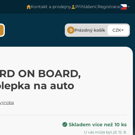
|
Kontakt a prodejny
Přihlášení
Registrace
0
Prázdný košík
CZK
RD ON BOARD,
lepka na auto
 výroba
Skladem více než 10 ks
č
U vás může být již: 12. 8.