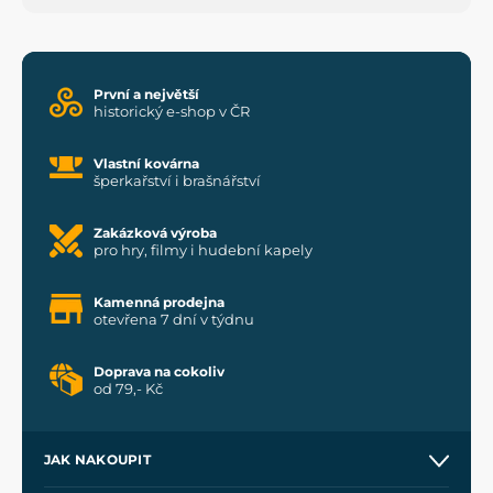
První a největší
historický e-shop v ČR
Vlastní kovárna
šperkařství i brašnářství
Zakázková výroba
pro hry, filmy i hudební kapely
Kamenná prodejna
otevřena 7 dní v týdnu
Doprava na cokoliv
od 79,- Kč
JAK NAKOUPIT