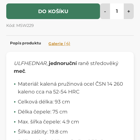
-
+
DO KOŠÍKU
Kód: MSW229
Popis produktu
(4)
Galerie
ULFHEDNAR
,
jednoruční
raně středověký
meč
.
Materiál: kalená pružinová ocel ČSN 14 260
kaleno cca na 52-54 HRC
Celková délka: 93 cm
Délka čepele: 75 cm
Max. šířka čepele: 4.9 cm
Šířka záštity: 19.8 cm