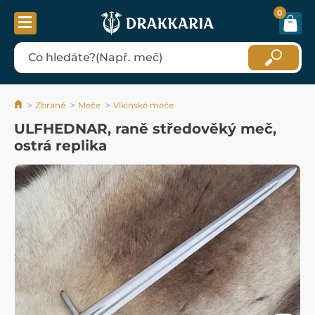
0
Zbraně
Meče
Vikinské meče
ULFHEDNAR, raně středověký meč,
ostrá replika