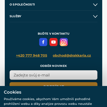
Kontakt a prodejny
O SPOLEČNOSTI
Obchodní podmínky
O nás
SLUŽBY
Velkoobchod
Naše dílny
Nákup na splátky
Zakázková výroba
Pro média
Meče pro Kingdom Come
BUĎTE V KONTAKTU
Volná místa
Filmový merch
Blog
+420 777 948 705
obchod@drakkaria.cz
ODBĚR NOVINEK
ODEBÍRAT
Cookies
Používáme cookies, abychom Vám umožnili pohodlné
prohlížení webu a díky analýze provozu webu neustále