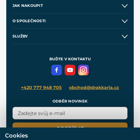
JAK NAKOUPIT
Kontakt a prodejny
O SPOLEČNOSTI
Obchodní podmínky
O nás
SLUŽBY
Velkoobchod
Naše dílny
Nákup na splátky
Zakázková výroba
Pro média
Meče pro Kingdom Come
BUĎTE V KONTAKTU
Volná místa
Filmový merch
Blog
+420 777 948 705
obchod@drakkaria.cz
ODBĚR NOVINEK
ODEBÍRAT
Cookies