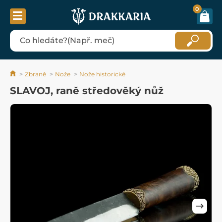
0
Zbraně
Nože
Nože historické
SLAVOJ, raně středověký nůž