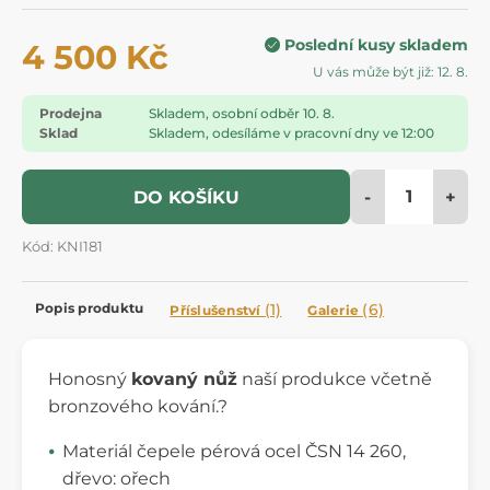
Poslední kusy skladem
4 500 Kč
U vás může být již: 12. 8.
Prodejna
Skladem, osobní odběr 10. 8.
Sklad
Skladem, odesíláme v pracovní dny ve 12:00
-
+
DO KOŠÍKU
Kód: KNI181
Popis produktu
(1)
(6)
Příslušenství
Galerie
Honosný
kovaný nůž
naší produkce včetně
bronzového kování.?
Materiál čepele pérová ocel ČSN 14 260,
dřevo: ořech