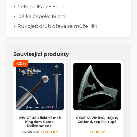
Celk. délka: 29,5 cm
Délka čepele: 18 cm
Rukojeť: druh dřeva se může lišit
Související produkty
-20%
INVICTUS oficiální meč
SEKERA VIKING, Hejde,
Kingdom Come:
Gotland, replika tupá
Deliverance II
16 500 Kč
13 200 Kč
3 900 Kč