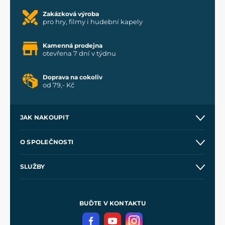
Zakázková výroba
pro hry, filmy i hudební kapely
Kamenná prodejna
otevřena 7 dní v týdnu
Doprava na cokoliv
od 79,- Kč
JAK NAKOUPIT
Kontakt a prodejny
O SPOLEČNOSTI
Obchodní podmínky
O nás
SLUŽBY
Velkoobchod
Naše dílny
Nákup na splátky
Zakázková výroba
Pro média
Meče pro Kingdom Come
BUĎTE V KONTAKTU
Volná místa
Filmový merch