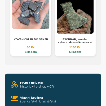
KOVANÝ KLÍN DO SEKER
BJORNAR, amulet
sekera, damašková ocel
50 Kč
1 150 Kč
Skladem
Skladem
První a největší
historický e-shop v ČR
Vlastní kovárna
šperkařství i brašnářství