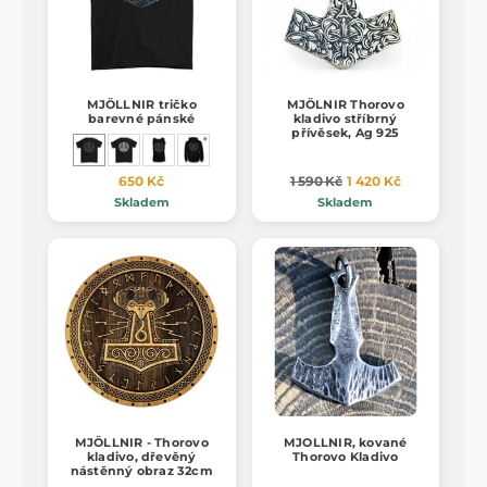
MJÖLLNIR tričko
MJÖLNIR Thorovo
barevné pánské
kladivo stříbrný
přívěsek, Ag 925
650 Kč
1 590 Kč
1 420 Kč
Skladem
Skladem
MJÖLLNIR - Thorovo
MJOLLNIR, kované
kladivo, dřevěný
Thorovo Kladivo
nástěnný obraz 32cm