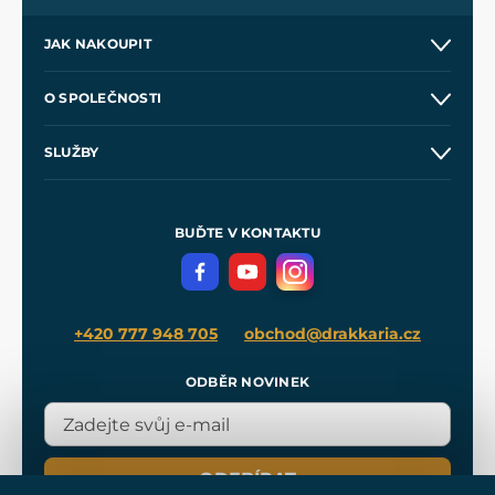
JAK NAKOUPIT
Kontakt a prodejny
O SPOLEČNOSTI
Obchodní podmínky
O nás
SLUŽBY
Velkoobchod
Naše dílny
Nákup na splátky
Zakázková výroba
Pro média
Meče pro Kingdom Come
BUĎTE V KONTAKTU
Volná místa
Filmový merch
Blog
+420 777 948 705
obchod@drakkaria.cz
ODBĚR NOVINEK
ODEBÍRAT