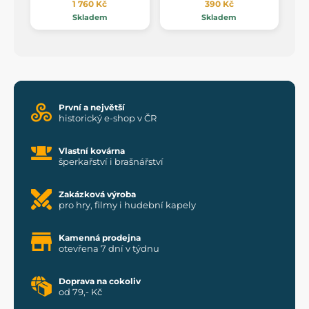
1 760 Kč
390 Kč
Skladem
Skladem
První a největší
historický e-shop v ČR
Vlastní kovárna
šperkařství i brašnářství
Zakázková výroba
pro hry, filmy i hudební kapely
Kamenná prodejna
otevřena 7 dní v týdnu
Doprava na cokoliv
od 79,- Kč