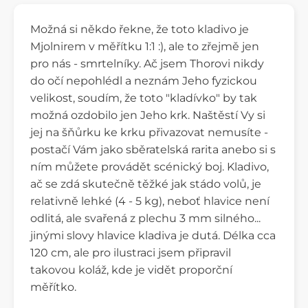
Možná si někdo řekne, že toto kladivo je
Mjolnirem v měřítku 1:1 :), ale to zřejmě jen
pro nás - smrtelníky. Ač jsem Thorovi nikdy
do očí nepohlédl a neznám Jeho fyzickou
velikost, soudím, že toto "kladívko" by tak
možná ozdobilo jen Jeho krk. Naštěstí Vy si
jej na šňůrku ke krku přivazovat nemusíte -
postačí Vám jako sběratelská rarita anebo si s
ním můžete provádět scénický boj. Kladivo,
ač se zdá skutečně těžké jak stádo volů, je
relativně lehké (4 - 5 kg), neboť hlavice není
odlitá, ale svařená z plechu 3 mm silného...
jinými slovy hlavice kladiva je dutá. Délka cca
120 cm, ale pro ilustraci jsem připravil
takovou koláž, kde je vidět proporční
měřítko.