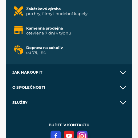
Zakázková výroba
pro hry, filmy i hudební kapely
Kamenná prodejna
otevřena 7 dní v týdnu
Doprava na cokoliv
od 79,- Kč
JAK NAKOUPIT
Kontakt a prodejny
O SPOLEČNOSTI
Obchodní podmínky
O nás
SLUŽBY
Velkoobchod
Naše dílny
Nákup na splátky
Zakázková výroba
Pro média
Meče pro Kingdom Come
BUĎTE V KONTAKTU
Volná místa
Filmový merch