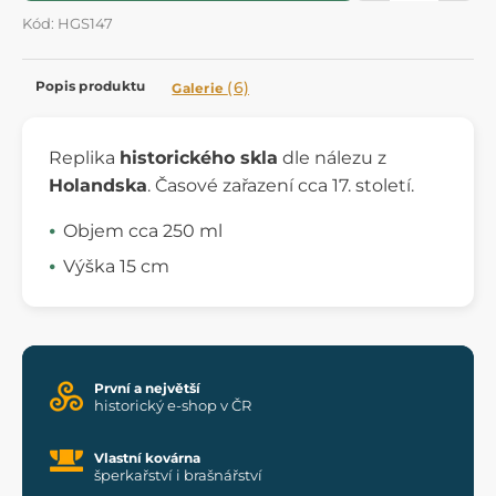
Kód: HGS147
Popis produktu
(6)
Galerie
Replika
historického skla
dle nálezu z
Holandska
. Časové zařazení cca 17. století.
Objem cca 250 ml
Výška 15 cm
První a největší
historický e-shop v ČR
Vlastní kovárna
šperkařství i brašnářství