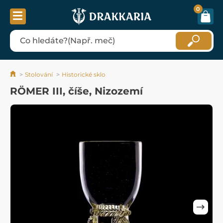
0
Stolování
Historické sklo
RÖMER III, číše, Nizozemí