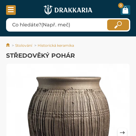
0
Stolování
Historická keramika
STŘEDOVĚKÝ POHÁR