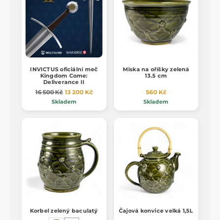
INVICTUS oficiální meč
Miska na oříšky zelená
Kingdom Come:
13.5 cm
Deliverance II
16 500 Kč
13 200 Kč
560 Kč
Skladem
Skladem
Korbel zelený baculatý
Čajová konvice velká 1,5L