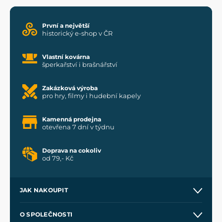
První a největší
historický e-shop v ČR
Vlastní kovárna
šperkařství i brašnářství
Zakázková výroba
pro hry, filmy i hudební kapely
Kamenná prodejna
otevřena 7 dní v týdnu
Doprava na cokoliv
od 79,- Kč
JAK NAKOUPIT
Kontakt a prodejny
O SPOLEČNOSTI