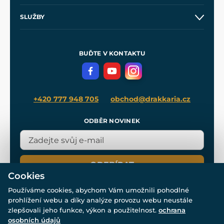
Obchodní podmínky
O nás
SLUŽBY
Velkoobchod
Naše dílny
Nákup na splátky
Zakázková výroba
Pro média
Meče pro Kingdom Come
BUĎTE V KONTAKTU
Volná místa
Filmový merch
Blog
+420 777 948 705
obchod@drakkaria.cz
ODBĚR NOVINEK
ODEBÍRAT
Cookies
Používáme cookies, abychom Vám umožnili pohodlné
prohlížení webu a díky analýze provozu webu neustále
zlepšovali jeho funkce, výkon a použitelnost.
ochrana
osobních údajů
© Všechna práva vyhrazena. www.drakkaria.cz 2007-2026.