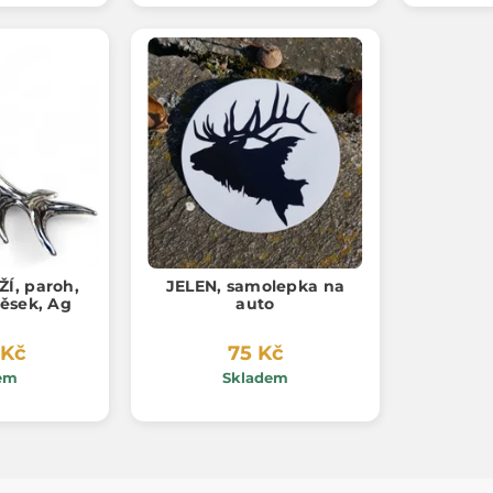
Í, paroh,
JELEN, samolepka na
věsek, Ag
auto
 Kč
75 Kč
em
Skladem