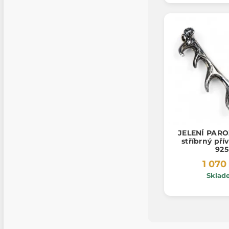
JELENÍ PAROŽ
stříbrný pří
925
1 070
Sklad