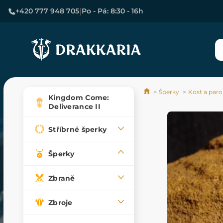
|
+420 777 948 705
Po - Pá: 8:30 - 16h
Šperky
Kost a par
Kingdom Come:
Deliverance II
Stříbrné šperky
Šperky
Zbraně
Zbroje