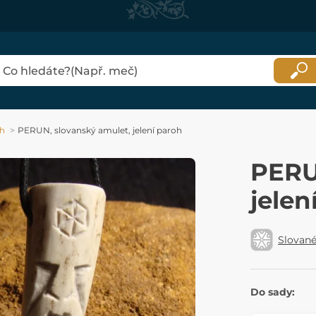
oh
PERUN, slovanský amulet, jelení paroh
PERU
jelen
Slovan
Do sady: