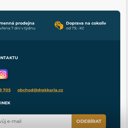
menná prodejna
Doprava na cokoliv
vřena 7 dní v týdnu
od 79,- Kč
ONTAKTU
8 705
obchod@drakkaria.cz
INEK
ODEBÍRAT