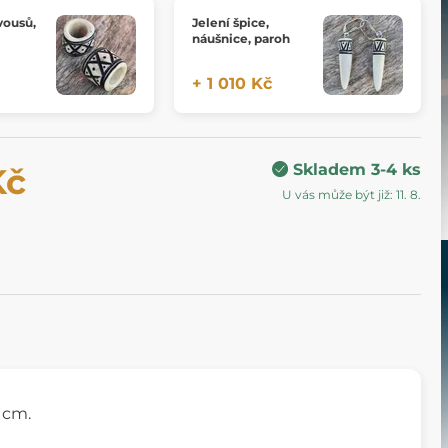
vousů,
Jelení špice,
náušnice, paroh
+ 1 010 Kč
Skladem 3-4 ks
Kč
U vás může být již: 11. 8.
 cm.