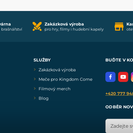
várna
Zakázková výroba
Ka
i brašnářství
pro hry, filmy i hudební kapely
ote
SLUŽBY
BUĎTE V K
Zakázková výroba
Meče pro Kingdom Come
Filmový merch
+420 777 94
Blog
ODBĚR NOV