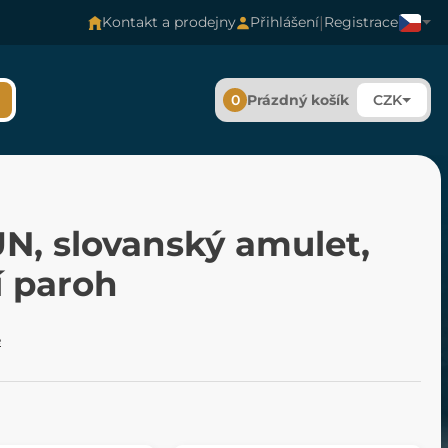
|
Kontakt a prodejny
Přihlášení
Registrace
0
Prázdný košík
CZK
N, slovanský amulet,
í paroh
é