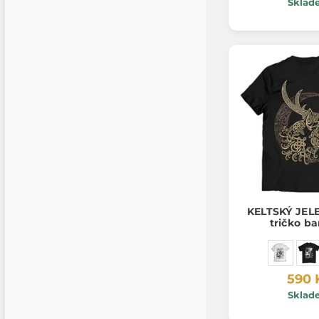
Sklad
KELTSKÝ JEL
tričko b
590 
Sklad