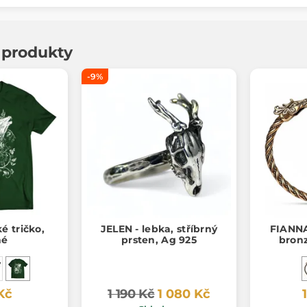
í produkty
-9%
é tričko,
JELEN - lebka, stříbrný
FIANNA,
né
prsten, Ag 925
bron
Kč
1 190 Kč
1 080 Kč