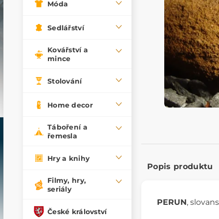
Móda
Sedlářství
Kovářství a
mince
Stolování
Home decor
Táboření a
řemesla
Hry a knihy
Popis produktu
Filmy, hry,
seriály
PERUN
, slovan
České království