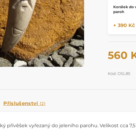
Korálek do 
paroh
+ 390 Kč
560 
Kód: OSL85
Příslušenství
(2)
ský přívěšek vyřezaný do jeleního parohu. Velikost cca 7,5