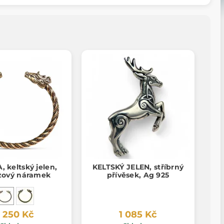
 keltský jelen,
KELTSKÝ JELEN, stříbrný
zový náramek
přívěsek, Ag 925
1 250 Kč
1 085 Kč