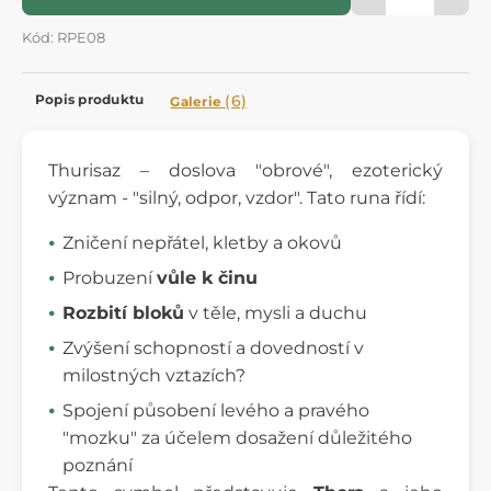
Kód: RPE08
Popis produktu
(6)
Galerie
Thurisaz – doslova "obrové", ezoterický
význam - "silný, odpor, vzdor". Tato runa řídí:
Zničení nepřátel, kletby a okovů
Probuzení
vůle k činu
Rozbití bloků
v těle, mysli a duchu
Zvýšení schopností a dovedností v
milostných vztazích?
Spojení působení levého a pravého
"mozku" za účelem dosažení důležitého
poznání