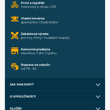
První a největší
historický e-shop v ČR
Vlastní kovárna
šperkařství i brašnářství
Zakázková výroba
pro hry, filmy i hudební kapely
Kamenná prodejna
otevřena 7 dní v týdnu
Doprava na cokoliv
od 79,- Kč
JAK NAKOUPIT
Kontakt a prodejny
O SPOLEČNOSTI
Obchodní podmínky
O nás
SLUŽBY
Velkoobchod