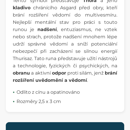
Tento symbol představuje
Thora
a jeho
kladivo
chránícího Asgard před obry, kteří
brání rozšíření vědomí do multivesmíru.
Nejlepší mentální stav pro práci s touto
runou je
nadšení
, entuziasmus, ne vztek
nebo strach, protože nadšení mnohem lépe
udrží správné vědomí a sníží potenciální
nebezpečí při zacházení se silnou energií
Thurisaz. Tato runa představuje užití nástrojů
a technologie, fyzických či psychických, na
obranu
a aktivní
odpor
proti silám, jenž
brání
rozšíření uvědomění a vědomí
.
Odlito z cínu a opatinováno
Rozměry 2,5 x 3 cm