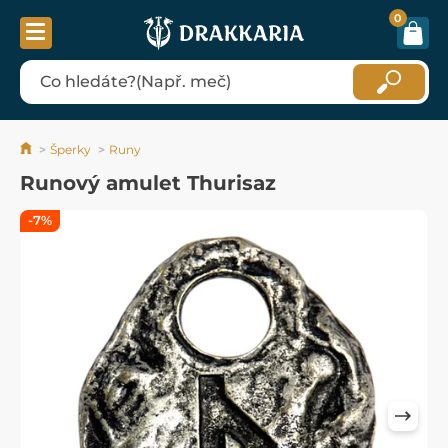
0
Šperky
Runy
Runový amulet Thurisaz
-7%