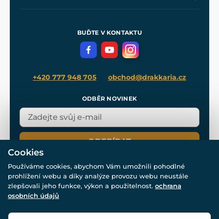
Naše dílny
Nákup na splátky
Zakázková výroba
Pro média
Meče pro Kingdom Come
BUĎTE V KONTAKTU
Volná místa
Filmový merch
Blog
+420 777 948 705
obchod@drakkaria.cz
ODBĚR NOVINEK
ODEBÍRAT
Cookies
Používáme cookies, abychom Vám umožnili pohodlné
prohlížení webu a díky analýze provozu webu neustále
zlepšovali jeho funkce, výkon a použitelnost.
ochrana
osobních údajů
© Všechna práva vyhrazena. www.drakkaria.cz 2007-2026.
Powered by
Simplia.cz
, protected by reCAPTCHA.