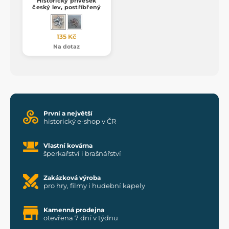
Historický přívěšek
český lev, postříbřený
135 Kč
Na dotaz
První a největší
historický e-shop v ČR
Vlastní kovárna
šperkařství i brašnářství
Zakázková výroba
pro hry, filmy i hudební kapely
Kamenná prodejna
otevřena 7 dní v týdnu