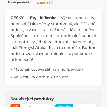
Popis produktu
(2)
Galerie
ČESKÝ LEV, klíčenka
. Výraz tohoto lva
nepůsobí jako němý státní znak, ale čiší z něj
hrdost, rvavost a pořádná dávka hněvu.
Společnost dnes není v optimální kondici,
ale tento lev, jehož za erbovní znamení přijal
král Přemysl Otakar II., za to nemůže. Buďme
hrdi na svou slavnou minulost a poučme se z
ní konečně!
Materiál: kovová slitina cínu (pewter)
Velikost lva v erbu: 3,8 x 5 cm
Související produkty
-9%
Novinka