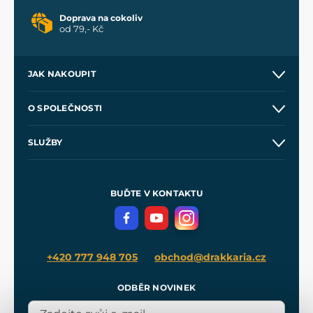
Doprava na cokoliv
od 79,- Kč
JAK NAKOUPIT
Kontakt a prodejny
O SPOLEČNOSTI
Obchodní podmínky
O nás
SLUŽBY
Velkoobchod
Naše dílny
Nákup na splátky
Zakázková výroba
Pro média
Meče pro Kingdom Come
BUĎTE V KONTAKTU
Volná místa
Filmový merch
Blog
+420 777 948 705
obchod@drakkaria.cz
ODBĚR NOVINEK