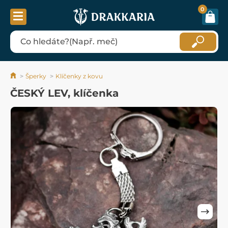
0
Šperky
Klíčenky z kovu
ČESKÝ LEV, klíčenka