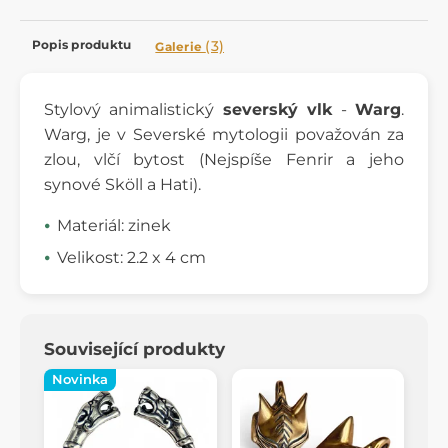
Popis produktu
(3)
Galerie
Stylový animalistický
severský vlk
-
Warg
.
Warg, je v Severské mytologii považován za
zlou, vlčí bytost (Nejspíše Fenrir a jeho
synové Sköll a Hati).
Materiál: zinek
Velikost: 2.2 x 4 cm
Související produkty
Novinka