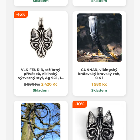
Skladem
Skladem
-16%
VLK FENRIR, stříbrný
GUNNAR, vikingský
přívěsek, vikinský
královský kravský roh,
výtvarný styl, Ag 925, 16
0.4 l
g
2 890 Kč
2 420 Kč
1 580 Kč
Skladem
Skladem
-10%