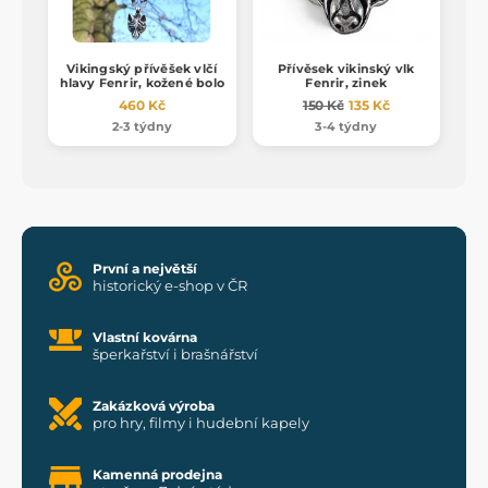
Vikingský přívěšek vlčí
Přívěsek vikinský vlk
hlavy Fenrir, kožené bolo
Fenrir, zinek
460 Kč
150 Kč
135 Kč
2-3 týdny
3-4 týdny
První a největší
historický e-shop v ČR
Vlastní kovárna
šperkařství i brašnářství
Zakázková výroba
pro hry, filmy i hudební kapely
Kamenná prodejna