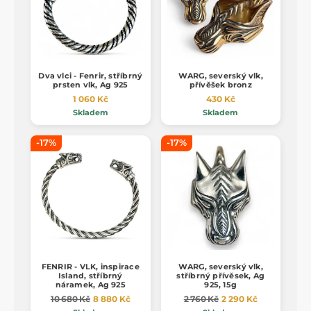
Dva vlci - Fenrir, stříbrný
WARG, severský vlk,
prsten vlk, Ag 925
přívěšek bronz
1 060 Kč
430 Kč
Skladem
Skladem
-17%
-17%
FENRIR - VLK, inspirace
WARG, severský vlk,
Island, stříbrný
stříbrný přívěsek, Ag
náramek, Ag 925
925, 15g
10 680 Kč
8 880 Kč
2 760 Kč
2 290 Kč