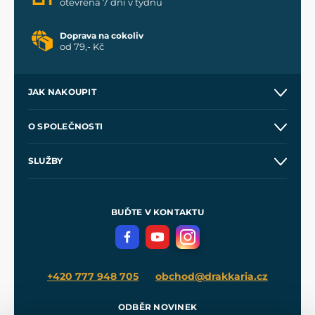
otevřena 7 dní v týdnu
Doprava na cokoliv
od 79,- Kč
JAK NAKOUPIT
Kontakt a prodejny
O SPOLEČNOSTI
Obchodní podmínky
O nás
SLUŽBY
Velkoobchod
Naše dílny
Nákup na splátky
Zakázková výroba
Pro média
Meče pro Kingdom Come
BUĎTE V KONTAKTU
Volná místa
Filmový merch
Blog
+420 777 948 705
obchod@drakkaria.cz
ODBĚR NOVINEK