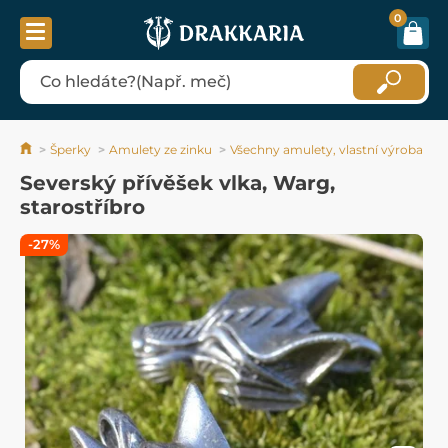
0
Šperky
Amulety ze zinku
Všechny amulety, vlastní výroba
Severský přívěšek vlka, Warg,
starostříbro
-27%