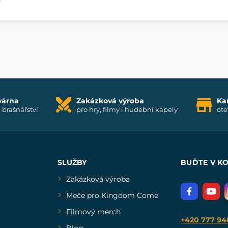
várna
Zakázková výroba
Ka
i brašnářství
pro hry, filmy i hudební kapely
ote
SLUŽBY
BUĎTE V K
Zakázková výroba
Meče pro Kingdom Come
Filmový merch
+420 777 94