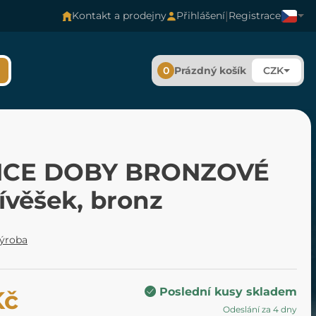
|
Kontakt a prodejny
Přihlášení
Registrace
0
Prázdný košík
CZK
NCE DOBY BRONZOVÉ
řívěšek, bronz
výroba
Poslední kusy skladem
Kč
Odeslání za 4 dny