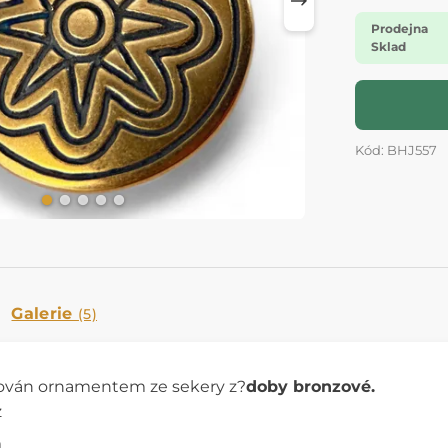
Prodejna
Sklad
Kód: BHJ557
Galerie
(5)
rován ornamentem ze sekery z?
doby bronzové.
z
m