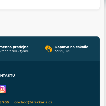
menná prodejna
Doprava na cokoliv
vřena 7 dní v týdnu
od 79,- Kč
ONTAKTU
8 705
obchod@drakkaria.cz