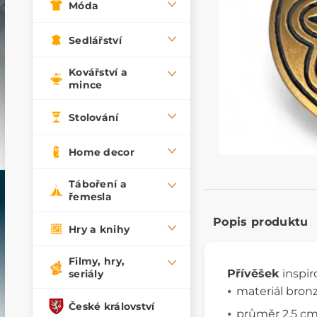
Móda
Sedlářství
Kovářství a
mince
Stolování
Home decor
Táboření a
řemesla
Popis produktu
Hry a knihy
Filmy, hry,
Přívěšek
inspi
seriály
materiál bron
České království
průměr 2.5 c