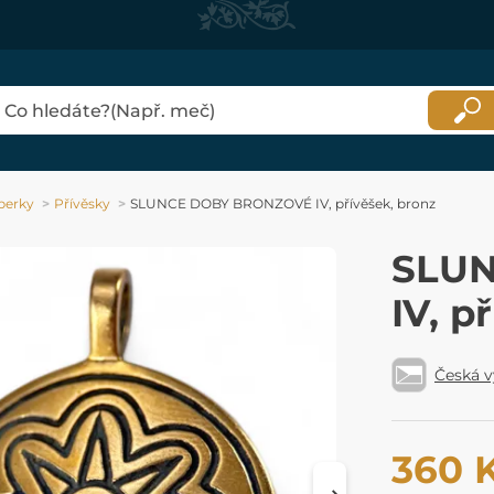
perky
Přívěsky
SLUNCE DOBY BRONZOVÉ IV, přívěšek, bronz
SLU
IV, p
Česká 
360 