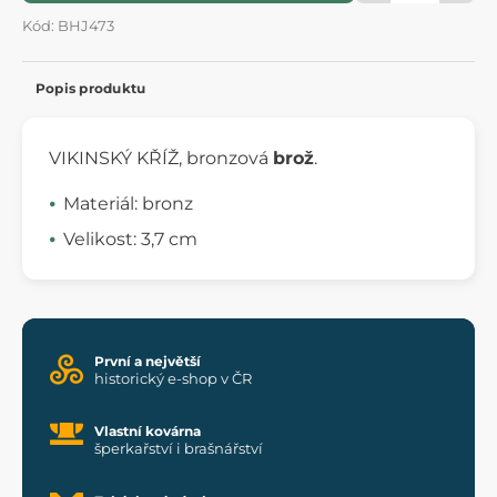
Kód: BHJ473
Popis produktu
VIKINSKÝ KŘÍŽ, bronzová
brož
.
Materiál: bronz
Velikost: 3,7 cm
První a největší
historický e-shop v ČR
Vlastní kovárna
šperkařství i brašnářství