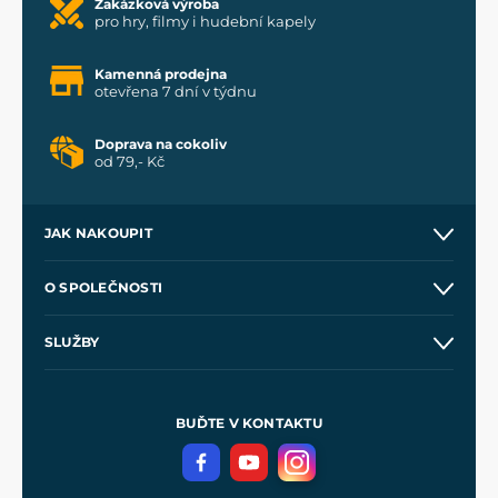
Zakázková výroba
pro hry, filmy i hudební kapely
Kamenná prodejna
otevřena 7 dní v týdnu
Doprava na cokoliv
od 79,- Kč
JAK NAKOUPIT
Kontakt a prodejny
O SPOLEČNOSTI
Obchodní podmínky
O nás
SLUŽBY
Velkoobchod
Naše dílny
Nákup na splátky
Zakázková výroba
Pro média
Meče pro Kingdom Come
BUĎTE V KONTAKTU
Volná místa
Filmový merch
Blog