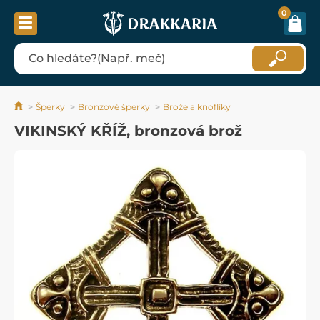
0
Šperky
Bronzové šperky
Brože a knoflíky
VIKINSKÝ KŘÍŽ, bronzová brož