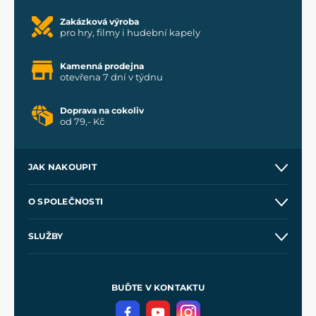
Zakázková výroba
pro hry, filmy i hudební kapely
Kamenná prodejna
otevřena 7 dní v týdnu
Doprava na cokoliv
od 79,- Kč
JAK NAKOUPIT
Kontakt a prodejny
O SPOLEČNOSTI
Obchodní podmínky
O nás
SLUŽBY
Velkoobchod
Naše dílny
Nákup na splátky
Zakázková výroba
Pro média
Meče pro Kingdom Come
BUĎTE V KONTAKTU
Volná místa
Filmový merch