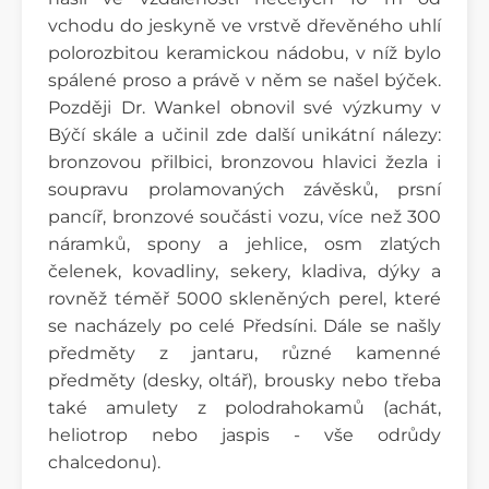
vchodu do jeskyně ve vrstvě dřevěného uhlí
polorozbitou keramickou nádobu, v níž bylo
spálené proso a právě v něm se našel býček.
Později Dr. Wankel obnovil své výzkumy v
Býčí skále a učinil zde další unikátní nálezy:
bronzovou přilbici, bronzovou hlavici žezla i
soupravu prolamovaných závěsků, prsní
pancíř, bronzové součásti vozu, více než 300
náramků, spony a jehlice, osm zlatých
čelenek, kovadliny, sekery, kladiva, dýky a
rovněž téměř 5000 skleněných perel, které
se nacházely po celé Předsíni. Dále se našly
předměty z jantaru, různé kamenné
předměty (desky, oltář), brousky nebo třeba
také amulety z polodrahokamů (achát,
heliotrop nebo jaspis - vše odrůdy
chalcedonu).