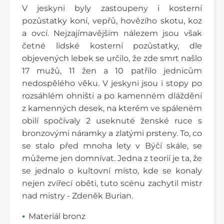
V jeskyni byly zastoupeny i kosterní
pozůstatky koní, vepřů, hovězího skotu, koz
a ovcí. Nejzajímavějším nálezem jsou však
četné lidské kosterní pozůstatky, dle
objevených lebek se určilo, že zde smrt našlo
17 mužů, 11 žen a 10 patřilo jednicům
nedospělého věku. V jeskyni jsou i stopy po
rozsáhlém ohništi a po kamenném dláždění
z kamenných desek, na kterém ve spáleném
obilí spočívaly 2 useknuté ženské ruce s
bronzovými náramky a zlatými prsteny. To, co
se stalo před mnoha lety v Býčí skále, se
můžeme jen domnívat. Jedna z teorií je ta, že
se jednalo o kultovní místo, kde se konaly
nejen zvířecí oběti, tuto scénu zachytil mistr
nad mistry - Zdeněk Burian.
Materiál bronz