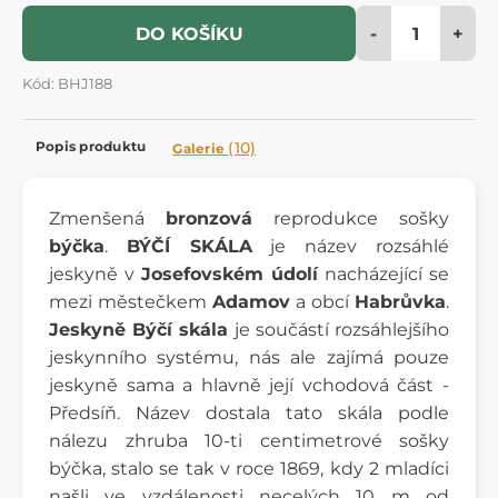
-
+
DO KOŠÍKU
Kód: BHJ188
Popis produktu
(10)
Galerie
Zmenšená
bronzová
reprodukce sošky
býčka
.
BÝČÍ SKÁLA
je název rozsáhlé
jeskyně v
Josefovském údolí
nacházející se
mezi městečkem
Adamov
a obcí
Habrůvka
.
Jeskyně Býčí skála
je součástí rozsáhlejšího
jeskynního systému, nás ale zajímá pouze
jeskyně sama a hlavně její vchodová část -
Předsíň. Název dostala tato skála podle
nálezu zhruba 10-ti centimetrové sošky
býčka, stalo se tak v roce 1869, kdy 2 mladíci
našli ve vzdálenosti necelých 10 m od