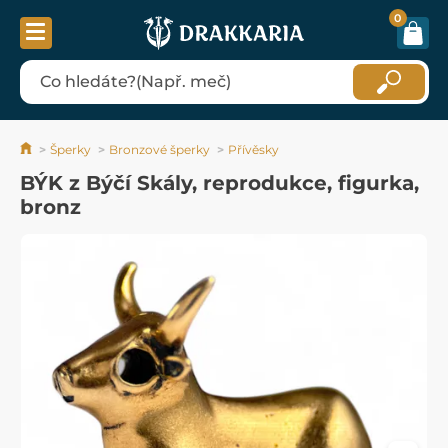
0
Šperky
Bronzové šperky
Přívěsky
BÝK z Býčí Skály, reprodukce, figurka,
bronz