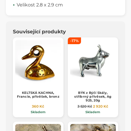
Velikost 2.8 x 2.9 cm
Související produkty
-17%
KELTSKÁ KACHNA,
BÝK z Býčí Skály,
Francie, přívěšek, bronz
stříbrný přívěsek, Ag
925, 20g
360 Kč
3 520 Kč
2 920 Kč
Skladem
Skladem