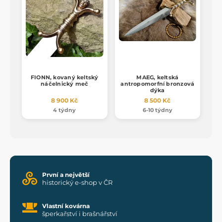
FIONN, kovaný keltský
MAEG, keltská
náčelnický meč
antropomorfní bronzová
dýka
8 900 Kč
8 500 Kč
4 týdny
6-10 týdny
První a největší
historický e-shop v ČR
Vlastní kovárna
šperkařství i brašnářství