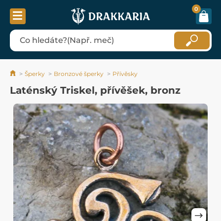
0
Šperky
Bronzové šperky
Přívěsky
Laténský Triskel, přívěšek, bronz