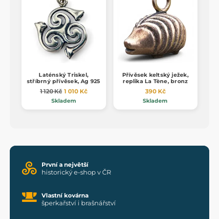
Laténský Triskel,
Přívěsek keltský ježek,
stříbrný přívěsek, Ag 925
replika La Tène, bronz
1 120 Kč
1 010 Kč
390 Kč
Skladem
Skladem
První a největší
historický e-shop v ČR
Vlastní kovárna
šperkařství i brašnářství