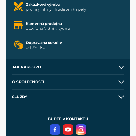
Zakázková výroba
pro hry, filmy i hudební kapely
Kamenná prodejna
otevřena 7 dní v týdnu
Doprava na cokoliv
od 79,- Kč
JAK NAKOUPIT
Kontakt a prodejny
O SPOLEČNOSTI
Obchodní podmínky
O nás
SLUŽBY
Velkoobchod
Naše dílny
Nákup na splátky
Zakázková výroba
Pro média
Meče pro Kingdom Come
BUĎTE V KONTAKTU
Volná místa
Filmový merch