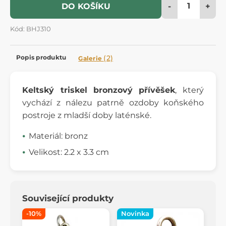
-
+
DO KOŠÍKU
Kód: BHJ310
Popis produktu
(2)
Galerie
Keltský triskel
bronzový přívěšek
, který
vychází z nálezu patrně ozdoby koňského
postroje z mladší doby laténské.
Materiál: bronz
Velikost: 2.2 x 3.3 cm
Související produkty
-10%
Novinka