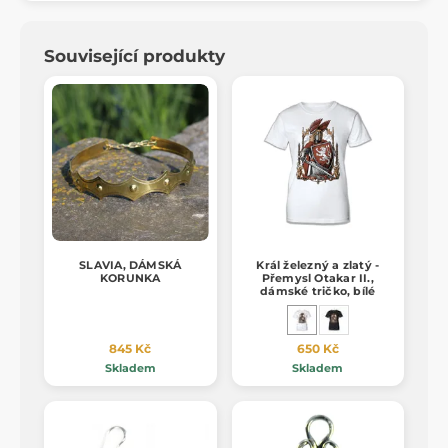
Související produkty
SLAVIA, DÁMSKÁ
Král železný a zlatý -
KORUNKA
Přemysl Otakar II.,
dámské tričko, bílé
845 Kč
650 Kč
Skladem
Skladem