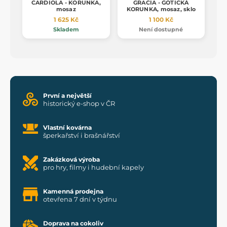
CARDIOLA - KORUNKA,
GRACIA - GOTICKÁ
mosaz
KORUNKA, mosaz, sklo
1 625 Kč
1 100 Kč
Skladem
Není dostupné
První a největší
historický e-shop v ČR
Vlastní kovárna
šperkařství i brašnářství
Zakázková výroba
pro hry, filmy i hudební kapely
Kamenná prodejna
otevřena 7 dní v týdnu
Doprava na cokoliv