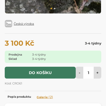
Česká výroba
3 100 Kč
3-4 týdny
Prodejna
3-4 týdny
Sklad
3-4 týdny
-
+
DO KOŠÍKU
Kód: CRO61
Popis produktu
(2)
Galerie