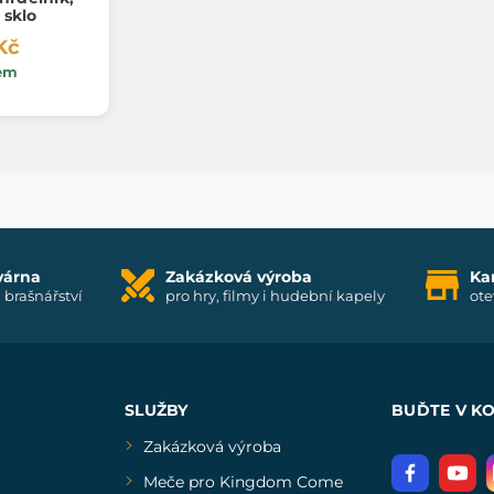
 sklo
Kč
em
várna
Zakázková výroba
Ka
i brašnářství
pro hry, filmy i hudební kapely
ote
SLUŽBY
BUĎTE V K
Zakázková výroba
Meče pro Kingdom Come