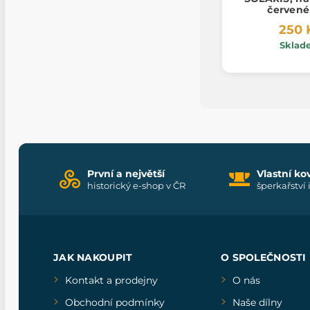
červené
250 
Sklad
První a největší
Vlastní ko
historický e-shop v ČR
šperkařství 
JAK NAKOUPIT
O SPOLEČNOSTI
Kontakt a prodejny
O nás
Obchodní podmínky
Naše dílny