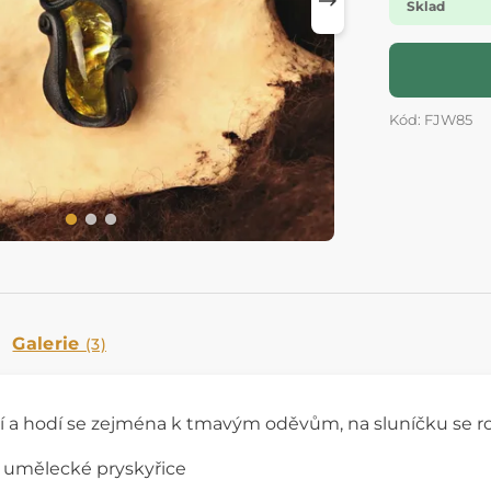
Sklad
Kód: FJW85
Galerie
(3)
í a hodí se zejména k tmavým oděvům, na sluníčku se ro
a umělecké pryskyřice