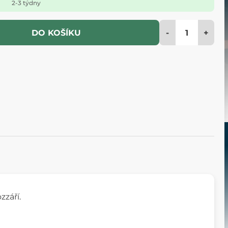
2-3 týdny
-
+
DO KOŠÍKU
zzáří.