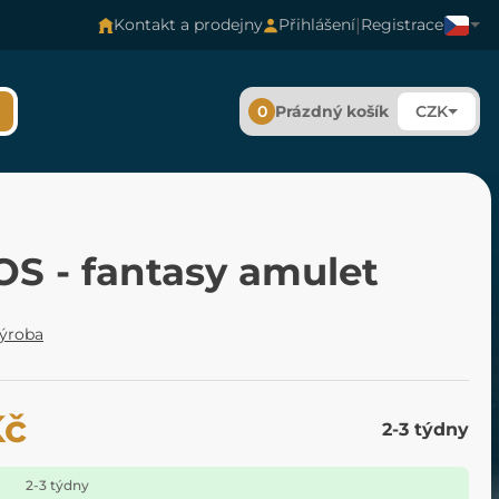
|
Kontakt a prodejny
Přihlášení
Registrace
0
Prázdný košík
CZK
OS - fantasy amulet
výroba
Kč
2-3 týdny
2-3 týdny