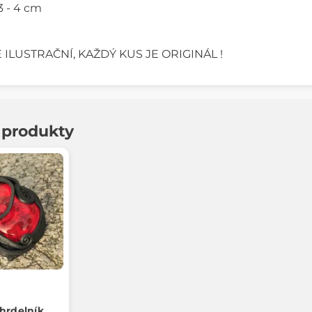
3 - 4 cm
 ILUSTRAČNÍ, KAŽDÝ KUS JE ORIGINÁL !
í produkty
hrdelník,