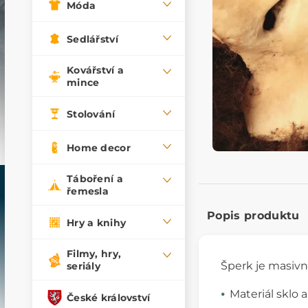
Móda
Sedlářství
Kovářství a
mince
Stolování
Home decor
Táboření a
řemesla
Popis produktu
Hry a knihy
Filmy, hry,
Šperk je masivn
seriály
Materiál sklo 
České království