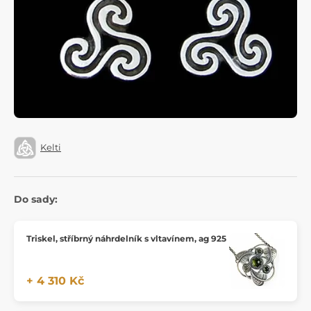
Kelti
Do sady:
Triskel, stříbrný náhrdelník s vltavínem, ag 925
+ 4 310 Kč