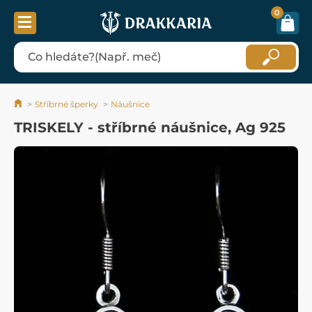
0
Stříbrné šperky
Náušnice
TRISKELY - stříbrné náušnice, Ag 925