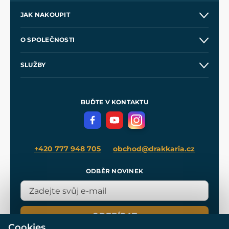
JAK NAKOUPIT
Kontakt a prodejny
O SPOLEČNOSTI
Obchodní podmínky
O nás
SLUŽBY
Velkoobchod
Naše dílny
Nákup na splátky
Zakázková výroba
Pro média
Meče pro Kingdom Come
BUĎTE V KONTAKTU
Volná místa
Filmový merch
Blog
+420 777 948 705
obchod@drakkaria.cz
ODBĚR NOVINEK
ODEBÍRAT
Cookies