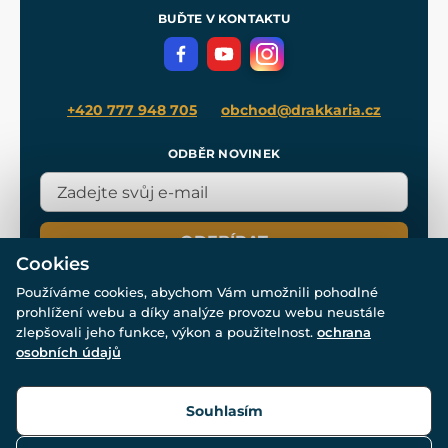
Meče pro Kingdom Come
BUĎTE V KONTAKTU
Volná místa
Filmový merch
Blog
+420 777 948 705
obchod@drakkaria.cz
ODBĚR NOVINEK
ODEBÍRAT
Cookies
Používáme cookies, abychom Vám umožnili pohodlné
prohlížení webu a díky analýze provozu webu neustále
zlepšovali jeho funkce, výkon a použitelnost.
ochrana
osobních údajů
© Všechna práva vyhrazena. www.drakkaria.cz 2007-2026.
Powered by
Simplia.cz
, protected by reCAPTCHA.
Souhlasím