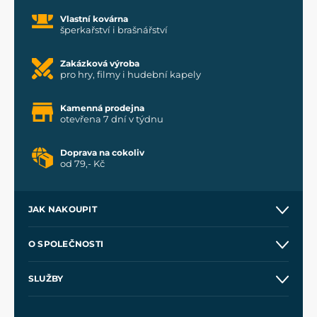
Vlastní kovárna
šperkařství i brašnářství
Zakázková výroba
pro hry, filmy i hudební kapely
Kamenná prodejna
otevřena 7 dní v týdnu
Doprava na cokoliv
od 79,- Kč
JAK NAKOUPIT
Kontakt a prodejny
O SPOLEČNOSTI
Obchodní podmínky
O nás
SLUŽBY
Velkoobchod
Naše dílny
Nákup na splátky
Zakázková výroba
Pro média