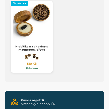
Novinka
Krabička na vltavíny s
magnetem, dřevo
510 Kč
Skladem
První a největší
historický e-shop v ČR