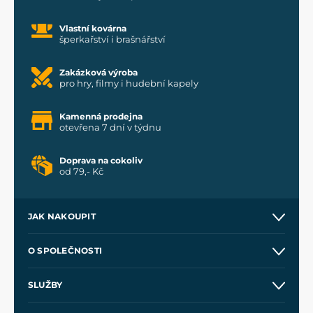
Vlastní kovárna
šperkařství i brašnářství
Zakázková výroba
pro hry, filmy i hudební kapely
Kamenná prodejna
otevřena 7 dní v týdnu
Doprava na cokoliv
od 79,- Kč
JAK NAKOUPIT
Kontakt a prodejny
O SPOLEČNOSTI
Obchodní podmínky
O nás
SLUŽBY
Velkoobchod
Naše dílny
Nákup na splátky
Zakázková výroba