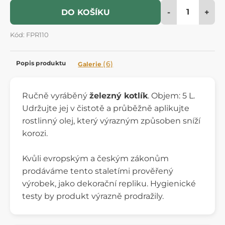
-
+
DO KOŠÍKU
Kód: FPR110
Popis produktu
(6)
Galerie
Ručně vyráběný
železný kotlík
. Objem: 5 L.
Udržujte jej v čistotě a průběžně aplikujte
rostlinný olej, který výrazným způsoben sníží
korozi.
Kvůli evropským a českým zákonům
prodáváme tento staletími prověřený
výrobek, jako dekorační repliku. Hygienické
testy by produkt výrazně prodražily.