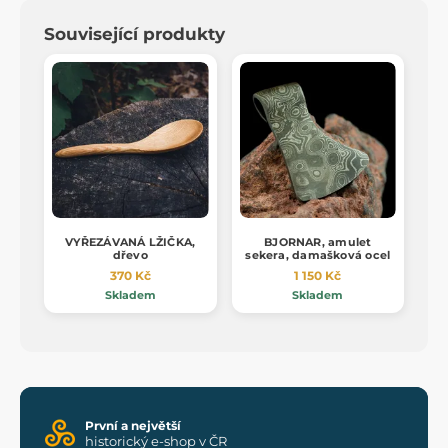
Související produkty
VYŘEZÁVANÁ LŽIČKA,
BJORNAR, amulet
dřevo
sekera, damašková ocel
370 Kč
1 150 Kč
Skladem
Skladem
První a největší
historický e-shop v ČR