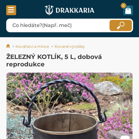
0
Kovářství a mince
Kované výrobky
ŽELEZNÝ KOTLÍK, 5 L, dobová
reprodukce