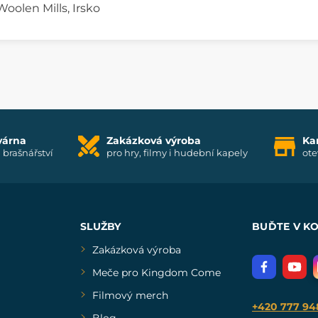
oolen Mills, Irsko
várna
Zakázková výroba
Ka
i brašnářství
pro hry, filmy i hudební kapely
ote
SLUŽBY
BUĎTE V K
Zakázková výroba
Meče pro Kingdom Come
Filmový merch
+420 777 94