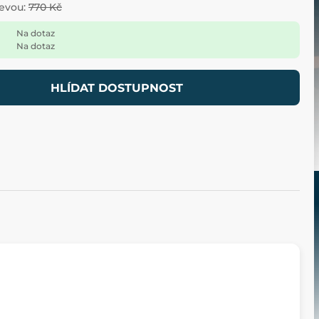
levou:
770 Kč
Na dotaz
Na dotaz
HLÍDAT DOSTUPNOST