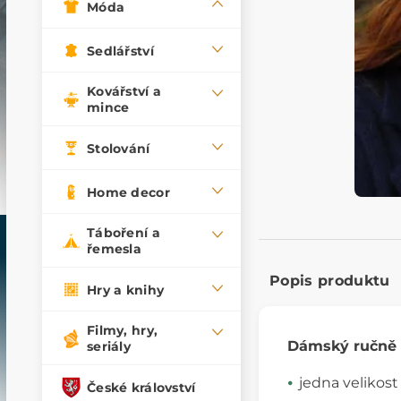
Móda
Sedlářství
Kovářství a
mince
Stolování
Home decor
Táboření a
řemesla
Popis produktu
Hry a knihy
Filmy, hry,
Dámský ručně 
seriály
jedna velikost
České království