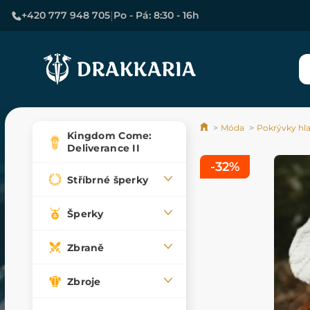
|
+420 777 948 705
Po - Pá: 8:30 - 16h
Móda
Pokrývky hl
Kingdom Come:
Deliverance II
-32%
Stříbrné šperky
Šperky
Zbraně
Zbroje