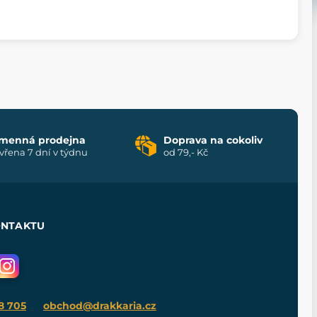
menná prodejna
Doprava na cokoliv
vřena 7 dní v týdnu
od 79,- Kč
ONTAKTU
8 705
obchod@drakkaria.cz