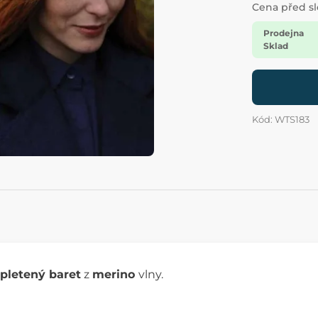
Cena před s
Prodejna
Sklad
Kód: WTS183
pletený baret
z
merino
vlny.