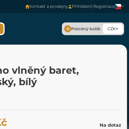
|
Kontakt a prodejny
Přihlášení
Registrace
0
Prázdný košík
CZK
o vlněný baret,
ý, bílý
Kč
Na dotaz