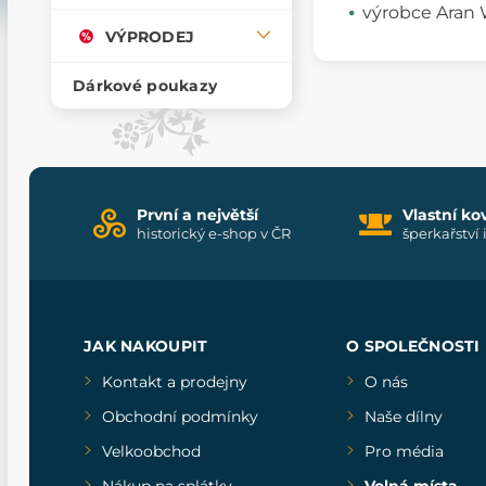
výrobce Aran W
VÝPRODEJ
Dárkové poukazy
První a největší
Vlastní ko
historický e-shop v ČR
šperkařství 
JAK NAKOUPIT
O SPOLEČNOSTI
Kontakt a prodejny
O nás
Obchodní podmínky
Naše dílny
Velkoobchod
Pro média