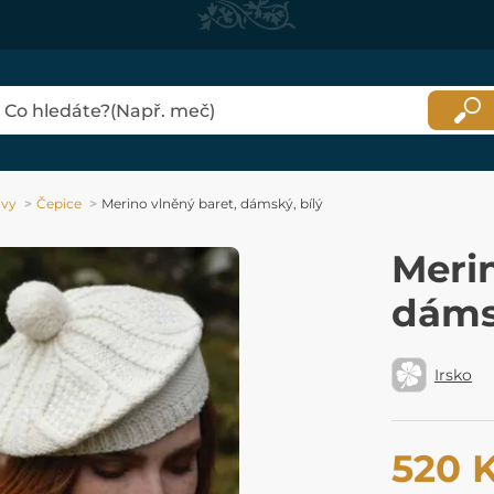
avy
Čepice
Merino vlněný baret, dámský, bílý
Merin
dámsk
Irsko
520 