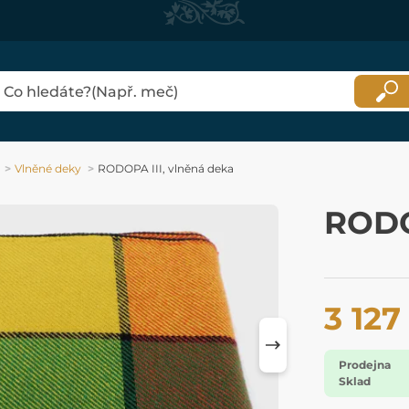
Vlněné deky
RODOPA III, vlněná deka
RODO
3 127
Prodejna
Sklad