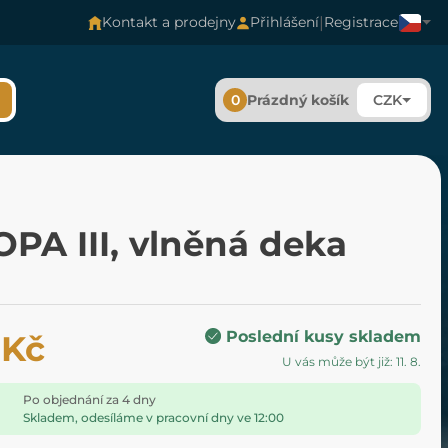
|
Kontakt a prodejny
Přihlášení
Registrace
0
Prázdný košík
CZK
PA III, vlněná deka
Poslední kusy skladem
 Kč
U vás může být již: 11. 8.
Po objednání za 4 dny
Skladem, odesíláme v pracovní dny ve 12:00