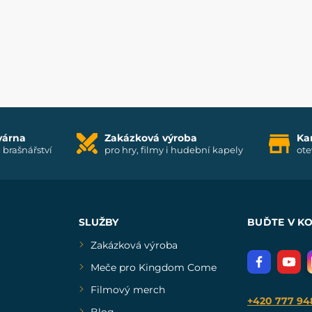
várna
Zakázková výroba
Ka
i brašnářství
pro hry, filmy i hudební kapely
ote
SLUŽBY
BUĎTE V K
Zakázková výroba
Meče pro Kingdom Come
Filmový merch
+420 777 94