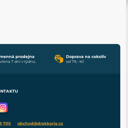
menná prodejna
Doprava na cokoliv
vřena 7 dní v týdnu
od 79,- Kč
ONTAKTU
8 705
obchod@drakkaria.cz