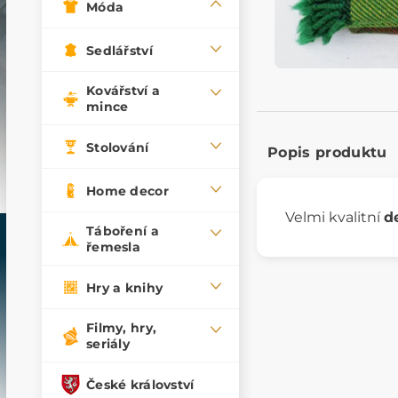
Móda
Sedlářství
Kovářství a
mince
Stolování
Popis produktu
Home decor
Velmi kvalitní
d
Táboření a
řemesla
Hry a knihy
Filmy, hry,
seriály
České království