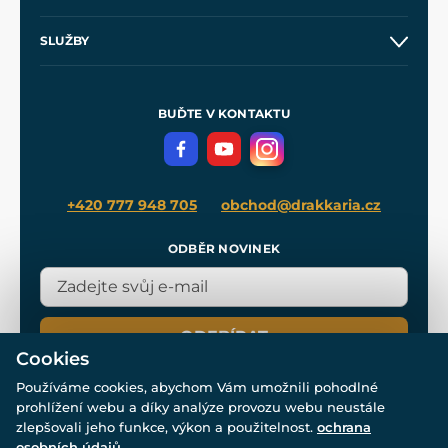
Obchodní podmínky
O nás
SLUŽBY
Velkoobchod
Naše dílny
Nákup na splátky
Zakázková výroba
Pro média
Meče pro Kingdom Come
BUĎTE V KONTAKTU
Volná místa
Filmový merch
Blog
+420 777 948 705
obchod@drakkaria.cz
ODBĚR NOVINEK
ODEBÍRAT
Cookies
Používáme cookies, abychom Vám umožnili pohodlné
prohlížení webu a díky analýze provozu webu neustále
zlepšovali jeho funkce, výkon a použitelnost.
ochrana
osobních údajů