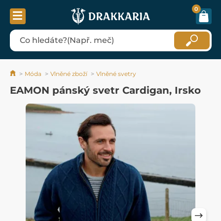
0
Móda
Vlněné zboží
Vlněné svetry
EAMON pánský svetr Cardigan, Irsko