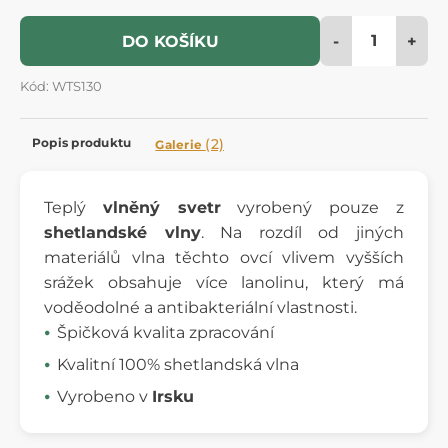
-
+
DO KOŠÍKU
Kód: WTS130
Popis produktu
(2)
Galerie
Teplý
vlněný svetr
vyrobený pouze z
shetlandské vlny
. Na rozdíl od jiných
materiálů vlna těchto ovcí vlivem vyšších
srážek obsahuje více lanolinu, který má
voděodolné a antibakteriální vlastnosti.
Špičková kvalita zpracování
Kvalitní 100% shetlandská vlna
Vyrobeno v
Irsku