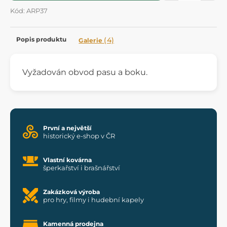
Kód: ARP37
Popis produktu
(4)
Galerie
Vyžadován obvod pasu a boku.
První a největší
historický e-shop v ČR
Vlastní kovárna
šperkařství i brašnářství
Zakázková výroba
pro hry, filmy i hudební kapely
Kamenná prodejna