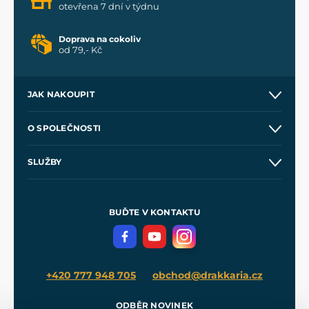
otevřena 7 dní v týdnu
Doprava na cokoliv
od 79,- Kč
JAK NAKOUPIT
Kontakt a prodejny
O SPOLEČNOSTI
Obchodní podmínky
O nás
SLUŽBY
Velkoobchod
Naše dílny
Nákup na splátky
Zakázková výroba
Pro média
Meče pro Kingdom Come
BUĎTE V KONTAKTU
Volná místa
Filmový merch
Blog
+420 777 948 705
obchod@drakkaria.cz
ODBĚR NOVINEK