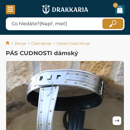
0
Zbroje
Části zbroje
Ostatní části zbroje
PÁS CUDNOSTI dámský