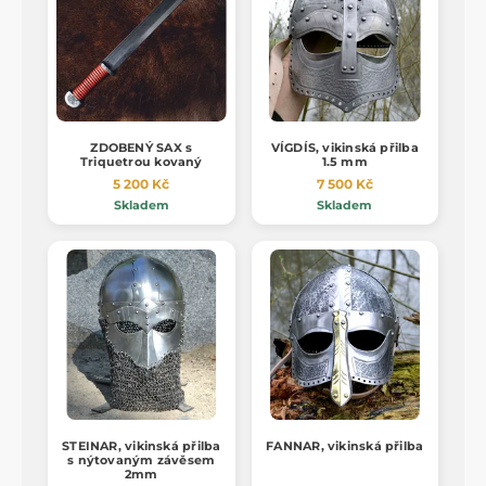
ZDOBENÝ SAX s
VÍGDÍS, vikinská přilba
Triquetrou kovaný
1.5 mm
5 200 Kč
7 500 Kč
Skladem
Skladem
STEINAR, vikinská přilba
FANNAR, vikinská přilba
s nýtovaným závěsem
2mm