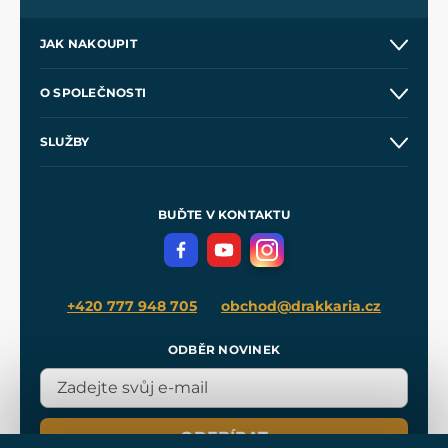
JAK NAKOUPIT
Kontakt a prodejny
O SPOLEČNOSTI
Obchodní podmínky
O nás
SLUŽBY
Velkoobchod
Naše dílny
Nákup na splátky
Zakázková výroba
Pro média
Meče pro Kingdom Come
BUĎTE V KONTAKTU
Volná místa
Filmový merch
Blog
+420 777 948 705
obchod@drakkaria.cz
ODBĚR NOVINEK
ODEBÍRAT