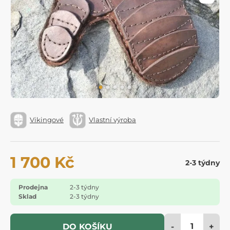
Vikingové
Vlastní výroba
1 700 Kč
2-3 týdny
Prodejna
2-3 týdny
Sklad
2-3 týdny
-
+
DO KOŠÍKU