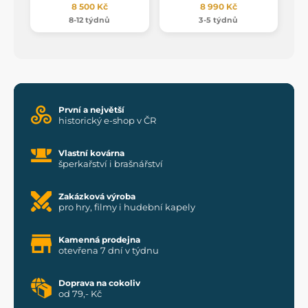
8 500 Kč
8 990 Kč
8-12 týdnů
3-5 týdnů
První a největší
historický e-shop v ČR
Vlastní kovárna
šperkařství i brašnářství
Zakázková výroba
pro hry, filmy i hudební kapely
Kamenná prodejna
otevřena 7 dní v týdnu
Doprava na cokoliv
od 79,- Kč