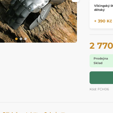
Vikingský št
dětský
+ 390 Kč
2 770
Prodejna
Sklad
Kód: FCH06