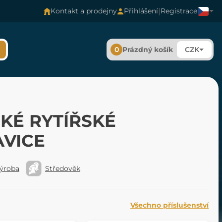
|
Kontakt a prodejny
Přihlášení
Registrace
0
Prázdný košík
CZK
KÉ RYTÍŘSKÉ
VICE
výroba
Středověk
Všechno příslušenství