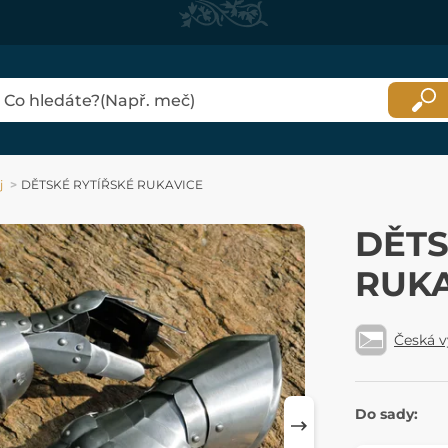
j
DĚTSKÉ RYTÍŘSKÉ RUKAVICE
DĚTS
RUKA
Česká 
Do sady: