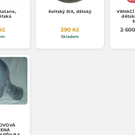
Katana,
Keltský štít, dětský
VRHACÍ
ětská
dětsk
Kč
390 Kč
2 600
em
Skladem
KOVOVÁ
ČENÁ
M PŘILBA