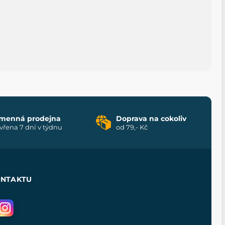
menná prodejna
Doprava na cokoliv
vřena 7 dní v týdnu
od 79,- Kč
ONTAKTU