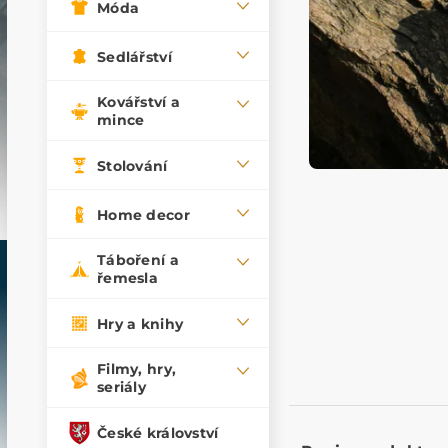
Móda
Sedlářství
Kovářství a
mince
Stolování
Home decor
Táboření a
řemesla
Hry a knihy
Filmy, hry,
seriály
České království