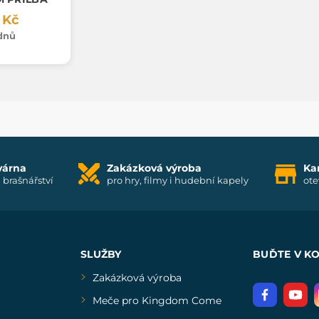
 Kč
ýdnů
várna
Zakázková výroba
Ka
i brašnářství
pro hry, filmy i hudební kapely
ote
SLUŽBY
BUĎTE V K
Zakázková výroba
Meče pro Kingdom Come