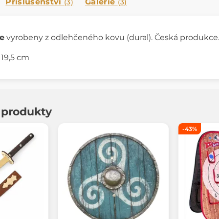
Příslušenství
Galerie
(3)
(3)
e
vyrobeny z odlehčeného kovu (dural). Česká produkce
 19,5 cm
í produkty
-43%