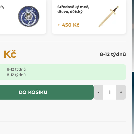
ít,
Středověký meč,
dřevo, dětský
+ 450 Kč
 Kč
8-12 týdnů
8-12 týdnů
8-12 týdnů
-
+
DO KOŠÍKU