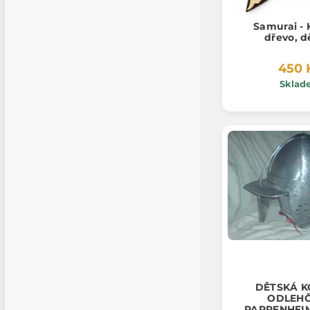
Samurai - 
dřevo, d
450 
Sklad
DĚTSKÁ 
ODLEH
PAPPENHEI