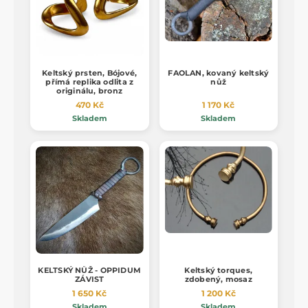
Keltský prsten, Bójové,
FAOLAN, kovaný keltský
přímá replika odlita z
nůž
originálu, bronz
470 Kč
1 170 Kč
Skladem
Skladem
KELTSKÝ NŮŽ - OPPIDUM
Keltský torques,
ZÁVIST
zdobený, mosaz
1 650 Kč
1 200 Kč
Skladem
Skladem