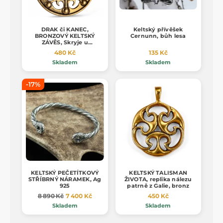
DRAK či KANEC,
Keltský přívěšek
BRONZOVÝ KELTSKÝ
Cernunn, bůh lesa
ZÁVĚS, Skryje u
Podmokel
480 Kč
135 Kč
Skladem
Skladem
-17%
KELTSKÝ PEČETÍTKOVÝ
KELTSKÝ TALISMAN
STŘÍBRNÝ NÁRAMEK, Ag
ŽIVOTA, replika nálezu
925
patrně z Galie, bronz
8 890 Kč
7 400 Kč
450 Kč
Skladem
Skladem