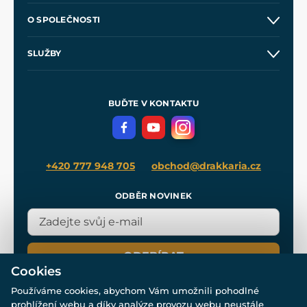
Kontakt a prodejny
O SPOLEČNOSTI
Obchodní podmínky
O nás
SLUŽBY
Velkoobchod
Naše dílny
Nákup na splátky
Zakázková výroba
Pro média
Meče pro Kingdom Come
BUĎTE V KONTAKTU
Volná místa
Filmový merch
Blog
+420 777 948 705
obchod@drakkaria.cz
ODBĚR NOVINEK
ODEBÍRAT
Cookies
Používáme cookies, abychom Vám umožnili pohodlné
prohlížení webu a díky analýze provozu webu neustále