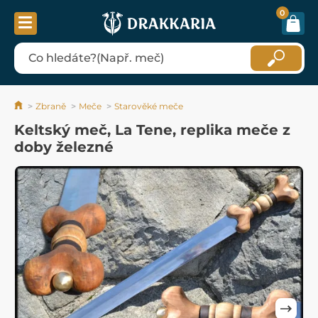
0
Zbraně
Meče
Starověké meče
Keltský meč, La Tene, replika meče z
doby železné