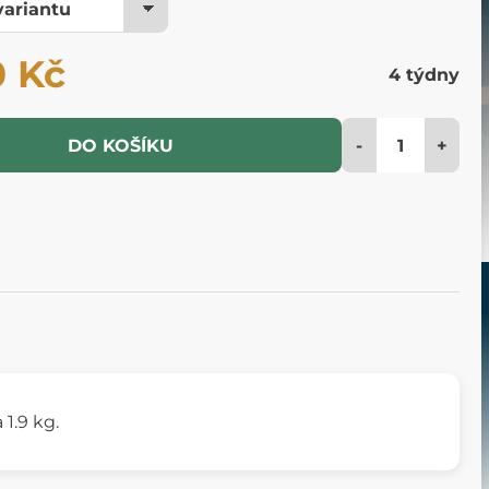
0 Kč
4 týdny
-
+
DO KOŠÍKU
 1.9 kg.