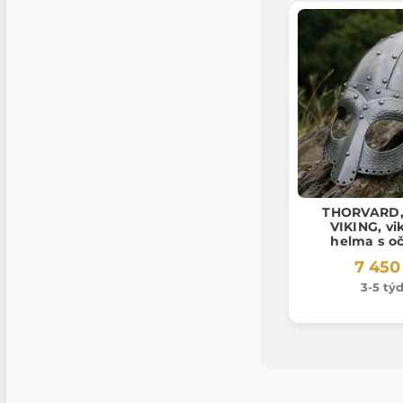
THORVARD,
VIKING, vi
helma s o
zdobená ko
7 450
studen
3-5 tý