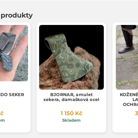
í produkty
 DO SEKER
BJORNAR, amulet
KOŽENÉ
sekera, damašková ocel
L
OCHR
Kč
1 150 Kč
3
em
Skladem