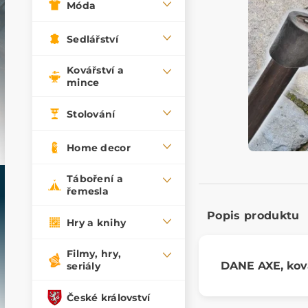
Móda
Sedlářství
Kovářství a
mince
Stolování
Home decor
Táboření a
řemesla
Popis produktu
Hry a knihy
Filmy, hry,
DANE AXE, kov
seriály
České království