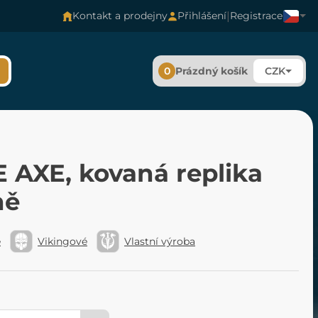
|
Kontakt a prodejny
Přihlášení
Registrace
0
Prázdný košík
CZK
 AXE, kovaná replika
ně
é
Vikingové
Vlastní výroba