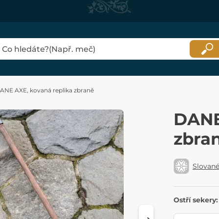
ANE AXE, kovaná replika zbraně
DANE
zbra
Slovan
Ostří sekery: