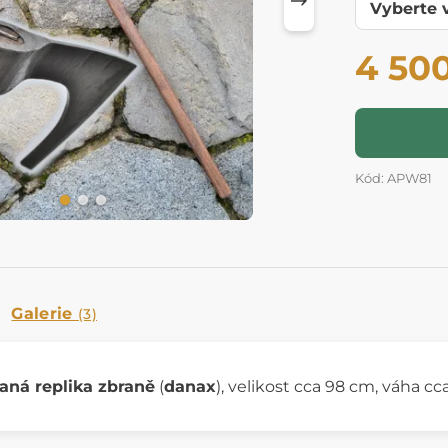
4 50
Kód: APW81
Galerie
(3)
aná replika zbraně
(
danax
), velikost cca 98 cm, váha cca