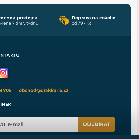
menná prodejna
Doprava na cokoliv
vřena 7 dní v týdnu
od 79,- Kč
ONTAKTU
8 705
obchod@drakkaria.cz
INEK
ODEBÍRAT