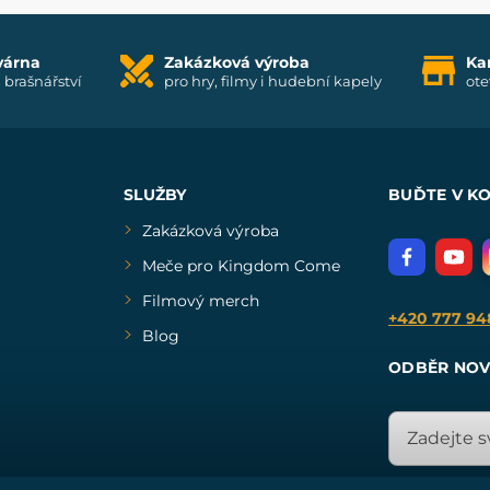
várna
Zakázková výroba
Ka
i brašnářství
pro hry, filmy i hudební kapely
ote
SLUŽBY
BUĎTE V K
Zakázková výroba
Meče pro Kingdom Come
Filmový merch
+420 777 94
Blog
ODBĚR NOV