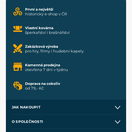
První a největší
historický e-shop v ČR
Vlastní kovárna
šperkařství i brašnářství
Zakázková výroba
pro hry, filmy i hudební kapely
Kamenná prodejna
otevřena 7 dní v týdnu
Doprava na cokoliv
od 79,- Kč
JAK NAKOUPIT
Kontakt a prodejny
O SPOLEČNOSTI
Obchodní podmínky