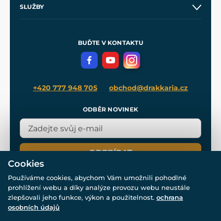
O nás
SLUŽBY
Velkoobchod
Naše dílny
Nákup na splátky
Zakázková výroba
Pro média
Meče pro Kingdom Come
BUĎTE V KONTAKTU
Volná místa
Filmový merch
Blog
+420 777 948 705
obchod@drakkaria.cz
ODBĚR NOVINEK
ODEBÍRAT
Cookies
Používáme cookies, abychom Vám umožnili pohodlné
prohlížení webu a díky analýze provozu webu neustále
zlepšovali jeho funkce, výkon a použitelnost.
ochrana
osobních údajů
© Všechna práva vyhrazena. www.drakkaria.cz 2007-2026.
Powered by
Simplia.cz
, protected by reCAPTCHA.