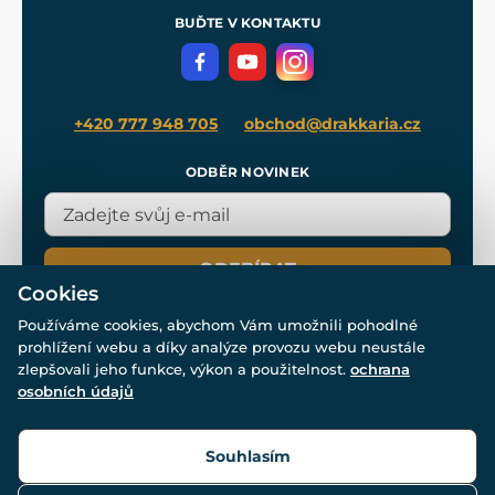
Meče pro Kingdom Come
BUĎTE V KONTAKTU
Volná místa
Filmový merch
Blog
+420 777 948 705
obchod@drakkaria.cz
ODBĚR NOVINEK
ODEBÍRAT
Cookies
Používáme cookies, abychom Vám umožnili pohodlné
prohlížení webu a díky analýze provozu webu neustále
zlepšovali jeho funkce, výkon a použitelnost.
ochrana
osobních údajů
© Všechna práva vyhrazena. www.drakkaria.cz 2007-2026.
Powered by
Simplia.cz
, protected by reCAPTCHA.
Souhlasím