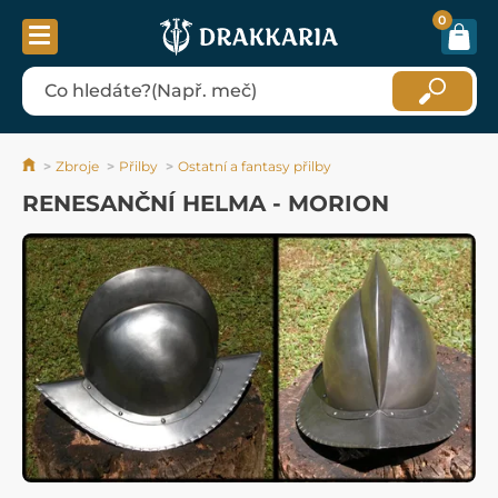
0
Zbroje
Přilby
Ostatní a fantasy přilby
RENESANČNÍ HELMA - MORION