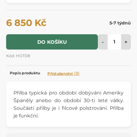
6 850 Kč
5-7 týdnů
-
+
DO KOŠÍKU
Kód: HOT08
Popis produktu
(3)
Příslušenství
Přilba typická pro období dobývání Ameriky
Španěly anebo do období 30-ti leté války.
Součástí přilby je i filcové polstrování. Přilba
je funkční.