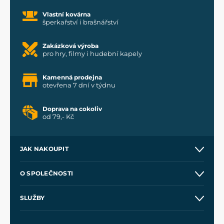
Vlastní kovárna
šperkařství i brašnářství
Zakázková výroba
pro hry, filmy i hudební kapely
Kamenná prodejna
otevřena 7 dní v týdnu
Doprava na cokoliv
od 79,- Kč
JAK NAKOUPIT
Kontakt a prodejny
O SPOLEČNOSTI
Obchodní podmínky
O nás
SLUŽBY
Velkoobchod
Naše dílny
Nákup na splátky
Zakázková výroba
Pro média