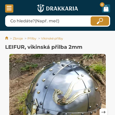
0
Zbroje
Přilby
Vikinské přilby
LEIFUR, vikinská přilba 2mm