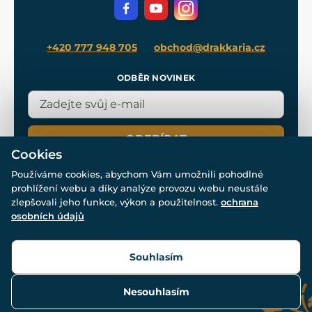
Filmový merch
Blog
+420 777 948 705
obchod@drakkaria.cz
ODBĚR NOVINEK
ODEBÍRAT
Cookies
Používáme cookies, abychom Vám umožnili pohodlné
prohlížení webu a díky analýze provozu webu neustále
zlepšovali jeho funkce, výkon a použitelnost.
ochrana
osobních údajů
© Všechna práva vyhrazena. www.drakkaria.cz 2007-2026.
Powered by
Simplia.cz
, protected by reCAPTCHA.
Souhlasím
Nesouhlasím