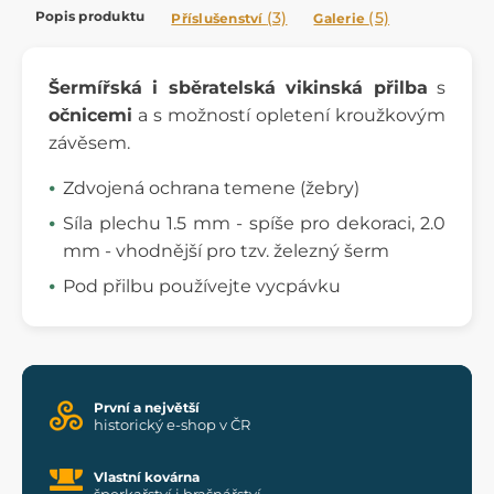
Popis produktu
(3)
(5)
Příslušenství
Galerie
Šermířská i sběratelská vikinská přilba
s
očnicemi
a s možností opletení kroužkovým
závěsem.
Zdvojená ochrana temene (žebry)
Síla plechu 1.5 mm - spíše pro dekoraci, 2.0
mm - vhodnější pro tzv. železný šerm
Pod přilbu používejte vycpávku
První a největší
historický e-shop v ČR
Vlastní kovárna
šperkařství i brašnářství