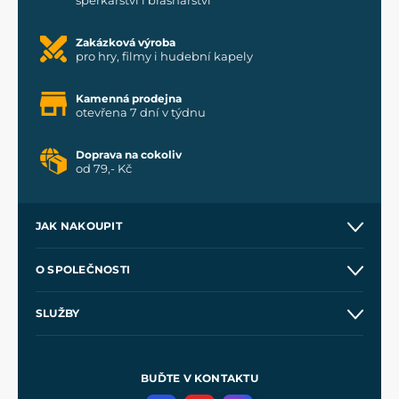
Zakázková výroba
pro hry, filmy i hudební kapely
Kamenná prodejna
otevřena 7 dní v týdnu
Doprava na cokoliv
od 79,- Kč
JAK NAKOUPIT
Kontakt a prodejny
O SPOLEČNOSTI
Obchodní podmínky
O nás
SLUŽBY
Velkoobchod
Naše dílny
Nákup na splátky
Zakázková výroba
Pro média
Meče pro Kingdom Come
BUĎTE V KONTAKTU
Volná místa