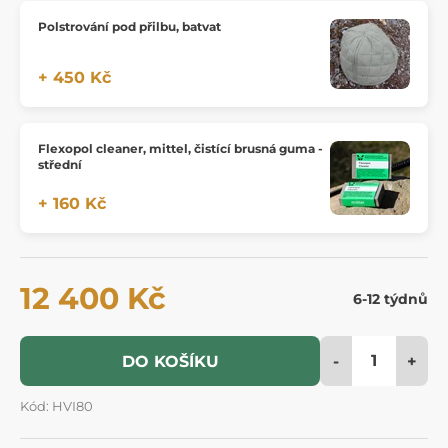
Polstrování pod přilbu, batvat
+ 450 Kč
Flexopol cleaner, mittel, čistící brusná guma -
střední
+ 160 Kč
12 400 Kč
6-12 týdnů
-
+
DO KOŠÍKU
Kód: HVI80