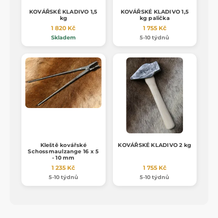
KOVÁŘSKÉ KLADIVO 1,5
KOVÁŘSKÉ KLADIVO 1,5
kg
kg palička
1 820 Kč
1 755 Kč
Skladem
5-10 týdnů
Kleště kovářské
KOVÁŘSKÉ KLADIVO 2 kg
Schossmaulzange 16 x 5
- 10 mm
1 235 Kč
1 755 Kč
5-10 týdnů
5-10 týdnů