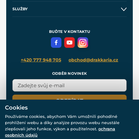
O nás
SLUŽBY
Velkoobchod
Naše dílny
Nákup na splátky
Zakázková výroba
Pro média
Meče pro Kingdom Come
BUĎTE V KONTAKTU
Volná místa
Filmový merch
Blog
+420 777 948 705
obchod@drakkaria.cz
ODBĚR NOVINEK
ODEBÍRAT
Cookies
Používáme cookies, abychom Vám umožnili pohodlné
prohlížení webu a díky analýze provozu webu neustále
zlepšovali jeho funkce, výkon a použitelnost.
ochrana
osobních údajů
© Všechna práva vyhrazena. www.drakkaria.cz 2007-2026.