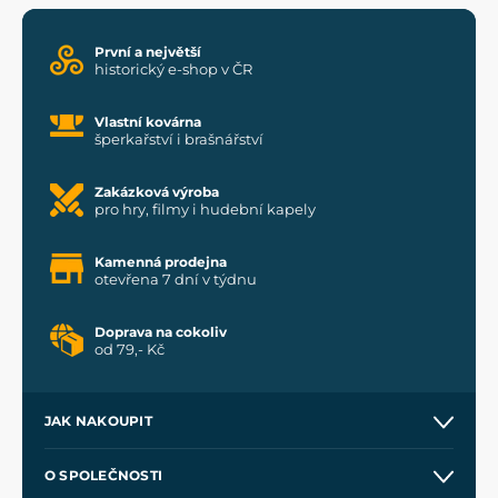
První a největší
historický e-shop v ČR
Vlastní kovárna
šperkařství i brašnářství
Zakázková výroba
pro hry, filmy i hudební kapely
Kamenná prodejna
otevřena 7 dní v týdnu
Doprava na cokoliv
od 79,- Kč
JAK NAKOUPIT
Kontakt a prodejny
O SPOLEČNOSTI
Obchodní podmínky