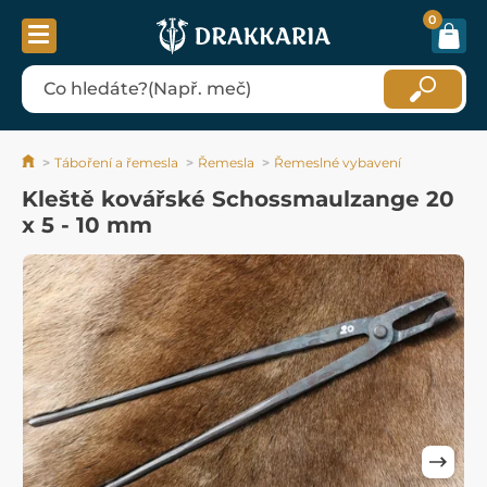
0
Táboření a řemesla
Řemesla
Řemeslné vybavení
Kleště kovářské Schossmaulzange 20
x 5 - 10 mm