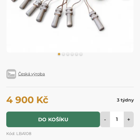
Česká výroba
4 900 Kč
3 týdny
-
+
DO KOŠÍKU
Kód: LBA108