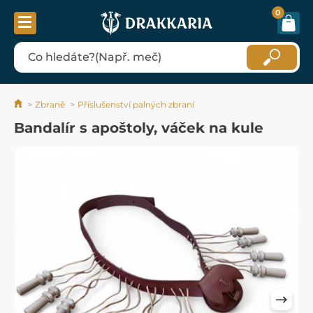
0
Zbraně
Příslušenství palných zbraní
Bandalír s apoštoly, váček na kule