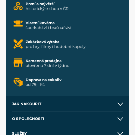
První a největší
historický e-shop v ČR
Vlastní kovárna
šperkařství i brašnářství
Zakázková výroba
pro hry, filmy i hudební kapely
Kamenná prodejna
otevřena 7 dní v týdnu
Doprava na cokoliv
od 79,- Kč
JAK NAKOUPIT
Kontakt a prodejny
O SPOLEČNOSTI
Obchodní podmínky
O nás
SLUŽBY
Velkoobchod