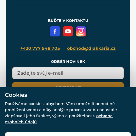
Naše dílny
Nákup na splátky
Zakázková výroba
Pro média
Meče pro Kingdom Come
BUĎTE V KONTAKTU
Volná místa
Filmový merch
Blog
+420 777 948 705
obchod@drakkaria.cz
ODBĚR NOVINEK
ODEBÍRAT
Cookies
Používáme cookies, abychom Vám umožnili pohodlné
prohlížení webu a díky analýze provozu webu neustále
zlepšovali jeho funkce, výkon a použitelnost.
ochrana
osobních údajů
© Všechna práva vyhrazena. www.drakkaria.cz 2007-2026.
Powered by
Simplia.cz
, protected by reCAPTCHA.