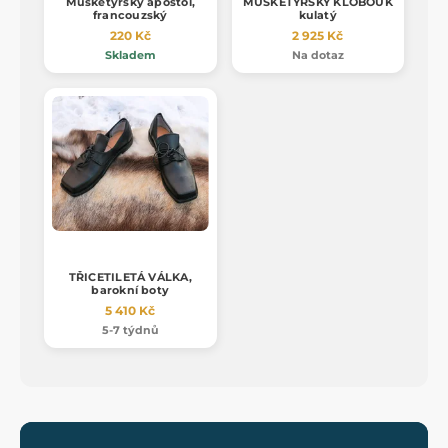
Mušketýrský apoštol,
MUŠKETÝRSKÝ KLOBOUK
francouzský
kulatý
220 Kč
2 925 Kč
Skladem
Na dotaz
TŘICETILETÁ VÁLKA,
barokní boty
5 410 Kč
5-7 týdnů