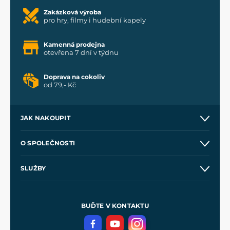
Zakázková výroba
pro hry, filmy i hudební kapely
Kamenná prodejna
otevřena 7 dní v týdnu
Doprava na cokoliv
od 79,- Kč
JAK NAKOUPIT
Kontakt a prodejny
O SPOLEČNOSTI
Obchodní podmínky
O nás
SLUŽBY
Velkoobchod
Naše dílny
Nákup na splátky
Zakázková výroba
Pro média
Meče pro Kingdom Come
BUĎTE V KONTAKTU
Volná místa
Filmový merch