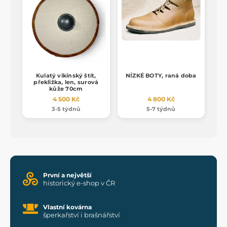
Kulatý vikinský štít,
NÍZKÉ BOTY, raná doba
překližka, len, surová
kůže 70cm
4 500 Kč
4 800 Kč
3-5 týdnů
5-7 týdnů
První a největší
historický e-shop v ČR
Vlastní kovárna
šperkařství i brašnářství