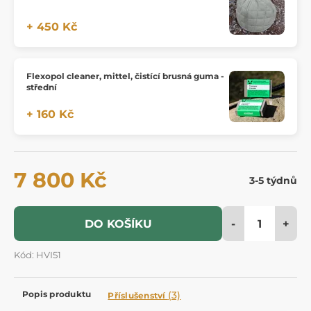
+ 450 Kč
Flexopol cleaner, mittel, čistící brusná guma -
střední
+ 160 Kč
7 800 Kč
3-5 týdnů
-
+
DO KOŠÍKU
Kód: HVI51
Popis produktu
(3)
Příslušenství