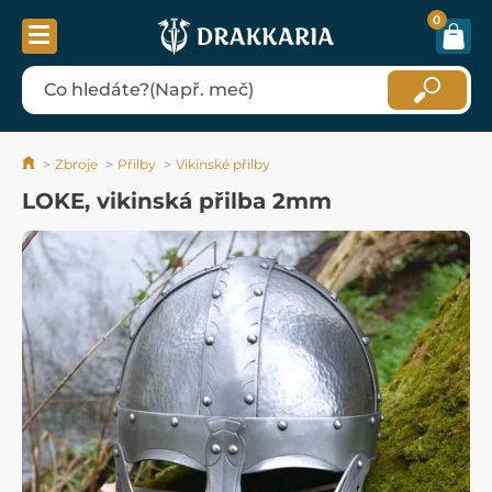
0
Zbroje
Přilby
Vikinské přilby
LOKE, vikinská přilba 2mm