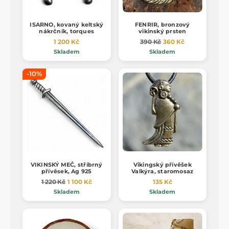
ISARNO, kovaný keltský
FENRIR, bronzový
nákrčník, torques
vikinský prsten
1 200 Kč
390 Kč
360 Kč
Skladem
Skladem
-10%
VIKINSKÝ MEČ, stříbrný
Vikingský přívěšek
přívěsek, Ag 925
Valkýra, staromosaz
1 220 Kč
1 100 Kč
135 Kč
Skladem
Skladem